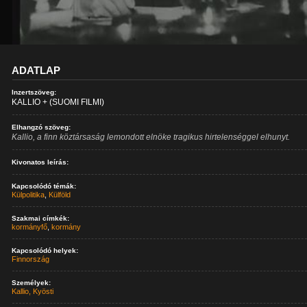
ADATLAP
Inzertszöveg:
KALLIO + (SUOMI FILMI)
Elhangzó szöveg:
Kallio, a finn köztársaság lemondott elnöke tragikus hirtelenséggel elhunyt.
Kivonatos leírás:
Kapcsolódó témák:
Külpolitika
,
Külföld
Szakmai címkék:
kormányfő
,
kormány
Kapcsolódó helyek:
Finnország
Személyek:
Kallio, Kyösti