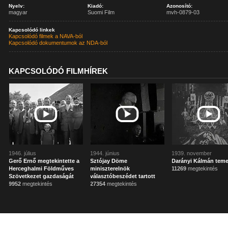
Nyelv:
Kiadó:
Azonosító:
magyar
Suomi Film
mvh-0879-03
Kapcsolódó linkek
Kapcsolódó filmek a NAVA-ból
Kapcsolódó dokumentumok az NDA-ból
KAPCSOLÓDÓ FILMHÍREK
1946. július
1944. június
1939. november
Gerő Ernő megtekintette a
Sztójay Döme
Darányi Kálmán tem
Herceghalmi Földműves
miniszterelnök
11269
megtekintés
Szövetkezet gazdaságát
választóbeszédet tartott
9952
megtekintés
27354
megtekintés