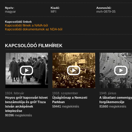
Nyelv:
Kiadó:
Azonosító:
magyar
MFI
mvh-0879-05
Kapcsolódó linkek
Kapcsolódó filmek a NAVA-ból
Kapcsolódó dokumentumok az NDA-ból
KAPCSOLÓDÓ FILMHÍREK
1924. február
1918. szeptember
1948. június
Hoyos gróf kaposvári követ
Újságírónap a Nemzeti
A lábatlani cementgy
beszámolója és gróf Tisza
Parkban
forgókemencéje
István arcképének
59441
megtekintés
81660
megtekintés
leleplezése
80396
megtekintés