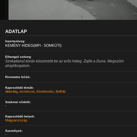
ADATLAP
Inzertszöveg:
KEMÉNY HIDEG(MFI - SOMKÚTI)
Elhangzó szöveg:
Szokatlanul korán köszöntött be az erős hideg. Zajlik a Duna. Megszűnt
ahajóforgalom.
Kivonatos leírás:
Kapcsolódó témák:
állatvilág
,
természet
,
Közlekedés
,
Belföld
Szakmai címkék:
-
Kapcsolódó helyek:
Magyarország
Személyek:
-