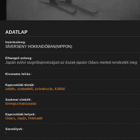
ADATLAP
Inzertszöveg:
SÍVERSENY HOKKAIDÓBAN(NIPPON)
Elhangzó szöveg:
Japán ezévi síugróbajnokságait az észak-japáni Odaru mellett rendezték meg.
Kivonatos leírás:
Kapcsolódó témák:
üdülés
,
szabadidő
,
szórakozás
,
Külföld
Szakmai címkék:
tömegszórakoztatás
Kapcsolódó helyek:
Odaru
,
Japán
,
Hokkaidó
Személyek:
-