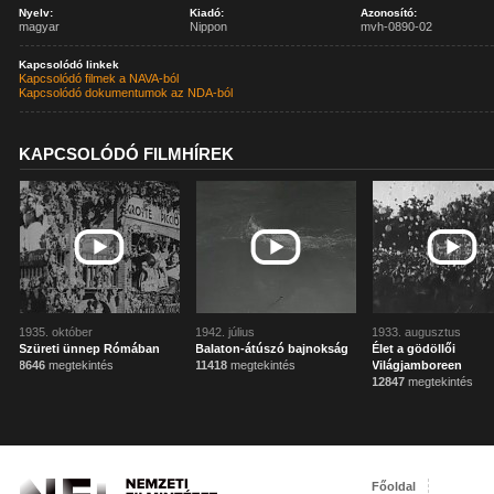
Nyelv:
Kiadó:
Azonosító:
magyar
Nippon
mvh-0890-02
Kapcsolódó linkek
Kapcsolódó filmek a NAVA-ból
Kapcsolódó dokumentumok az NDA-ból
KAPCSOLÓDÓ FILMHÍREK
1935. október
1942. július
1933. augusztus
Szüreti ünnep Rómában
Balaton-átúszó bajnokság
Élet a gödöllői
8646
megtekintés
11418
megtekintés
Világjamboreen
12847
megtekintés
Főoldal