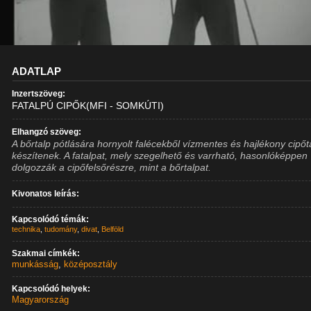
ADATLAP
Inzertszöveg:
FATALPÚ CIPŐK(MFI - SOMKÚTI)
Elhangzó szöveg:
A bőrtalp pótlására hornyolt falécekből vízmentes és hajlékony cipőt
készítenek. A fatalpat, mely szegelhető és varrható, hasonlóképpen
dolgozzák a cipőfelsőrészre, mint a bőrtalpat.
Kivonatos leírás:
Kapcsolódó témák:
technika
,
tudomány
,
divat
,
Belföld
Szakmai címkék:
munkásság
,
középosztály
Kapcsolódó helyek:
Magyarország