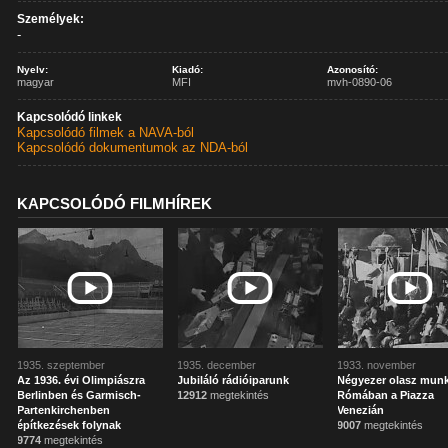
Személyek:
-
Nyelv:
Kiadó:
Azonosító:
magyar
MFI
mvh-0890-06
Kapcsolódó linkek
Kapcsolódó filmek a NAVA-ból
Kapcsolódó dokumentumok az NDA-ból
KAPCSOLÓDÓ FILMHÍREK
1935. szeptember
1935. december
1933. november
Az 1936. évi Olimpiászra
Jubiláló rádióiparunk
Négyezer olasz mun
Berlinben és Garmisch-
12912
megtekintés
Rómában a Piazza
Partenkirchenben
Venezián
építkezések folynak
9007
megtekintés
9774
megtekintés