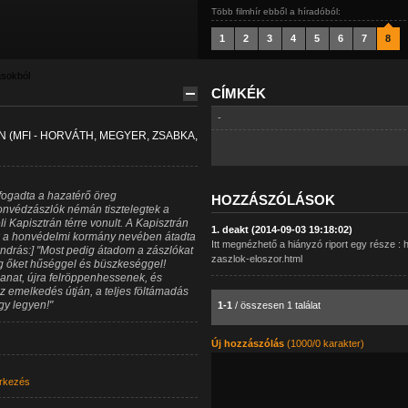
Több filmhír ebből a híradóból:
1
2
3
4
5
6
7
8
ásokból
CÍMKÉK
-
(MFI - HORVÁTH, MEGYER, ZSABKA,
fogadta a hazatérő öreg
HOZZÁSZÓLÁSOK
onvédzászlók némán tisztelegtek a
 Kapisztrán térre vonult. A Kapisztrán
1. deakt (2014-09-03 19:18:02)
ok a honvédelmi kormány nevében átadta
Itt megnézhető a hiányzó riport egy része : 
ndrás:] "Most pedig átadom a zászlókat
zaszlok-eloszor.html
 őket hűséggel és büszkeséggel!
lanat, újra felröppenhessenek, és
emelkedés útján, a teljes föltámadás
y legyen!"
1-1
/ összesen 1 találat
Új hozzászólás
(1000/0 karakter)
rkezés