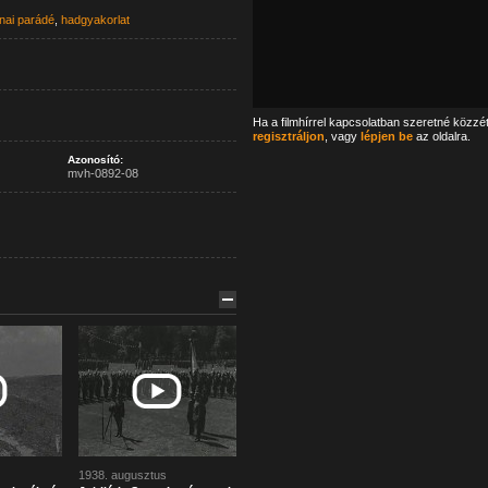
nai parádé
,
hadgyakorlat
Ha a filmhírrel kapcsolatban szeretné közzé
regisztráljon
, vagy
lépjen be
az oldalra.
Azonosító:
mvh-0892-08
1938. augusztus