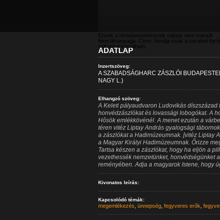
Ennek a híradóeseménynek sajnos nem maradt
fenn filmanyaga. Címe, témája csak a korabeli forr
volt rekonstruálható.
ADATLAP
Inzertszöveg:
A SZABADSÁGHARC ZÁSZLÓI BUDAPESTEN 
NAGY L.)
Elhangzó szöveg:
A Keleti pályaudvaron Ludovikás díszszázad 
honvédzászlókat és lovassági lobogókat. A h
Hősök emlékkövénél. A menet ezután a várbeli
téren vitéz Liptay András gyalogsági táborn
a zászlókat a Hadimúzeumnak. [vitéz Liptay A
a Magyar Királyi Hadimúzeumnak. Őrizze meg
Tartsa készen a zászlókat, hogy ha eljön a pil
vezethessék nemzetünket, honvédségünket az 
reményében. Adja a magyarok Istene, hogy úg
Kivonatos leírás:
Kapcsolódó témák:
megemlékezés
,
ünnepség
,
fegyveres erők
,
fegyve