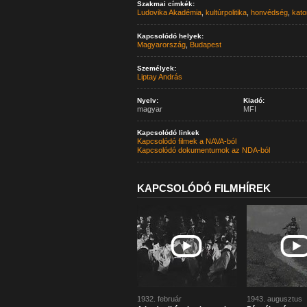
Szakmai címkék:
Ludovika Akadémia
,
kultúrpolitika
,
honvédség
,
kato
Kapcsolódó helyek:
Magyarország
,
Budapest
Személyek:
Liptay András
Nyelv:
Kiadó:
magyar
MFI
Kapcsolódó linkek
Kapcsolódó filmek a NAVA-ból
Kapcsolódó dokumentumok az NDA-ból
KAPCSOLÓDÓ FILMHÍREK
1932. február
1943. augusztus