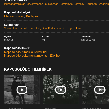
Szakmai címkék:
jogszabályalkotás
,
törvényhozás
,
munkásság
,
kormányfő
,
kormány
,
Harmadik Birodalo
Kapcsolódó helyek:
Magyarország
,
Budapest
Személyek:
Vörnle János
,
von Ermansdorf, Otto
,
Kádár Levente
,
Engel, Hans
Nyelv:
Kiadó:
Azonosító:
magyar
MFI
mvh-0892-03
Kapcsolódó linkek
Kapcsolódó filmek a NAVA-ból
Kapcsolódó dokumentumok az NDA-ból
KAPCSOLÓDÓ FILMHÍREK
1936. november
1939. június
1938. augusztus