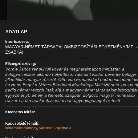
ADATLAP
Inzertszöveg:
MAGYAR-NÉMET TÁRSADALOMBIZTOSÍTÁSI EGYEZMÉNY(MFI -
ZSABKA)
Elhangzó szöveg:
Vörnle János rendkívüli követ és meghatalmazott miniszter, a
külügyminiszter állandó helyettese, valamint Kádár Levente belügyi
államtitkár magyar részről, Otto von Ermansdorf budapesti német k
és Hans Engel a Német Birodalmi Munkaügyi Minisztérium igazgató
pedig német részről írták alá a magyar-német társadalombiztosítási
egyezményt, amely a Németországban dolgozó magyar munkások
részére a társadalombiztosításban egyenjogúságot biztosít.
Kivonatos leírás:
Kapcsolódó témák:
nemzetközi esemény
,
Külpolitika
,
diplomácia