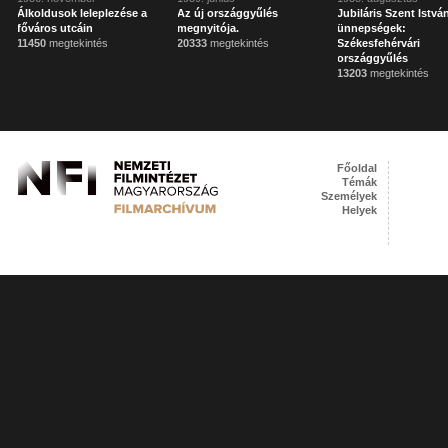
Álkoldusok leleplezése a
Az új országgyűlés
Jubiláris Szent Istvá
főváros utcáin
megnyitója.
ünnepségek:
11450
megtekintés
20333
megtekintés
Székesfehérvári
országgyűlés
13203
megtekintés
Főoldal
Témák
Személyek
Helyek