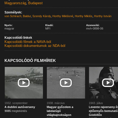
Magyarország
,
Budapest
Személyek:
von Schirach, Baldur
,
Szendy Károly
,
Horthy Miklósné
,
Horthy Miklós
,
Horthy István
Nyelv:
Kiadó:
Azonosító:
magyar
MFI
mvh-0898-06
Kapcsolódó linkek
Kapcsolódó filmek a NAVA-ból
Kapcsolódó dokumentumok az NDA-ból
KAPCSOLÓDÓ FILMHÍREK
1932. szeptember
1938. március
1943. július
A dublini autóverseny
Magyar győzelem a
Levente rajverseny é
9085
megtekintés
labdarúgó
ejtőernyős bemutató
világbajnokságon
Gödöllőn