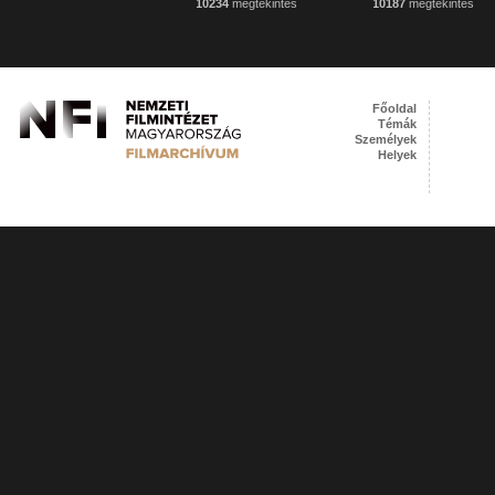
10234
megtekintés
10187
megtekintés
Főoldal
Témák
Személyek
Helyek