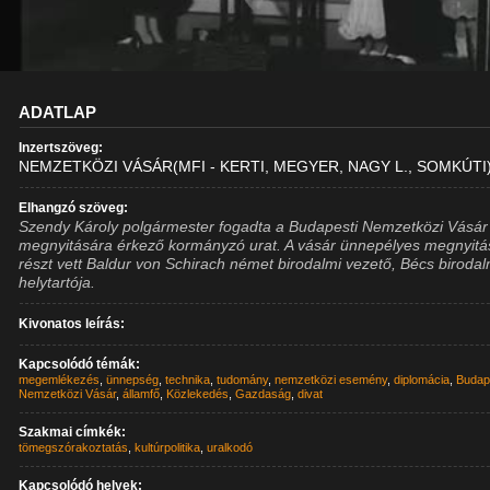
ADATLAP
Inzertszöveg:
NEMZETKÖZI VÁSÁR(MFI - KERTI, MEGYER, NAGY L., SOMKÚTI
Elhangzó szöveg:
Szendy Károly polgármester fogadta a Budapesti Nemzetközi Vásár
megnyitására érkező kormányzó urat. A vásár ünnepélyes megnyit
részt vett Baldur von Schirach német birodalmi vezető, Bécs birodal
helytartója.
Kivonatos leírás:
Kapcsolódó témák:
megemlékezés
,
ünnepség
,
technika
,
tudomány
,
nemzetközi esemény
,
diplomácia
,
Budap
Nemzetközi Vásár
,
államfő
,
Közlekedés
,
Gazdaság
,
divat
Szakmai címkék:
tömegszórakoztatás
,
kultúrpolitika
,
uralkodó
Kapcsolódó helyek: