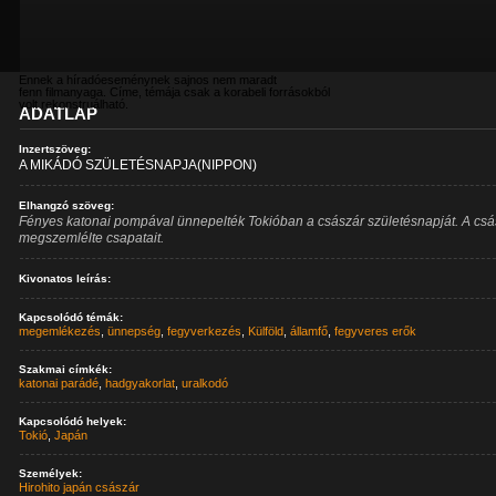
Ennek a híradóeseménynek sajnos nem maradt
fenn filmanyaga. Címe, témája csak a korabeli forrásokból
volt rekonstruálható.
ADATLAP
Inzertszöveg:
A MIKÁDÓ SZÜLETÉSNAPJA(NIPPON)
Elhangzó szöveg:
Fényes katonai pompával ünnepelték Tokióban a császár születésnapját. A csá
megszemlélte csapatait.
Kivonatos leírás:
Kapcsolódó témák:
megemlékezés
,
ünnepség
,
fegyverkezés
,
Külföld
,
államfő
,
fegyveres erők
Szakmai címkék:
katonai parádé
,
hadgyakorlat
,
uralkodó
Kapcsolódó helyek:
Tokió
,
Japán
Személyek:
Hirohito japán császár