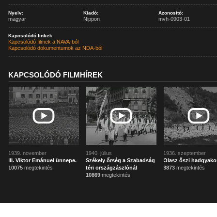
Nyelv:
Kiadó:
Azonosító:
magyar
Nippon
mvh-0903-01
Kapcsolódó linkek
Kapcsolódó filmek a NAVA-ból
Kapcsolódó dokumentumok az NDA-ból
KAPCSOLÓDÓ FILMHÍREK
1939. november
1940. július
1936. szeptember
III. Viktor Emánuel ünnepe.
Székely őrség a Szabadság
Olasz őszi hadgyako
10075
megtekintés
téri országzászlónál
8873
megtekintés
10869
megtekintés