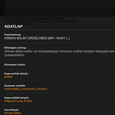
Ennek a híradóeseménynek sajnos nem maradt
fenn filmanyaga. Címe, témája csak a korabeli forrásokból
volt rekonstruálható.
ADATLAP
Inzertszöveg:
HÓMAN BÁLINT ERDÉLYBEN (MFI - NAGY L.)
Elhangzó szöveg:
Hóman Bálint vallás- és közoktatásügyi miniszter erdélyi körútján látogatást tett
Székelyföldön.
Kivonatos leírás:
Kapcsolódó témák:
Belföld
Szakmai címkék:
kultúrpolitika
,
kormányfő
,
kormány
Kapcsolódó helyek:
Magyarország
,
Erdély
Személyek:
Hóman Bálint