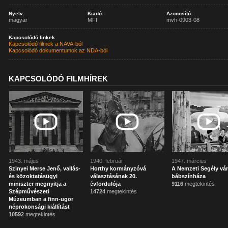
Nyelv:
Kiadó:
Azonosító:
magyar
MFI
mvh-0903-08
Kapcsolódó linkek
Kapcsolódó filmek a NAVA-ból
Kapcsolódó dokumentumok az NDA-ból
KAPCSOLÓDÓ FILMHÍREK
1943. május
1940. február
1947. március
Szinyei Merse Jenő, vallás-
Horthy kormányzóvá
A Nemzeti Segély vá
és közoktatásügyi
választásának 20.
bábszínháza
miniszter megnyitja a
évfordulója
9116
megtekintés
Szépművészeti
14724
megtekintés
Múzeumban a finn-ugor
néprokonsági kiállítást
10592
megtekintés