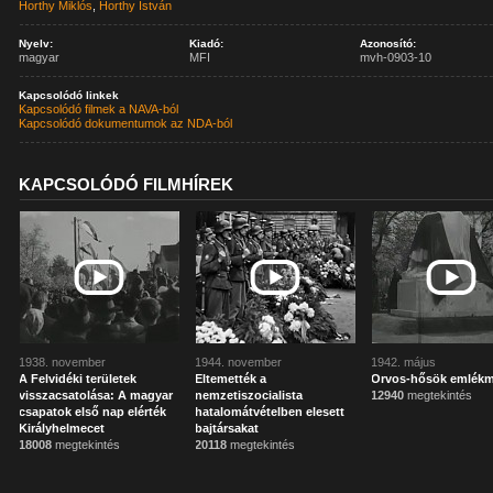
Horthy Miklós
,
Horthy István
Nyelv:
Kiadó:
Azonosító:
magyar
MFI
mvh-0903-10
Kapcsolódó linkek
Kapcsolódó filmek a NAVA-ból
Kapcsolódó dokumentumok az NDA-ból
KAPCSOLÓDÓ FILMHÍREK
1938. november
1944. november
1942. május
A Felvidéki területek
Eltemették a
Orvos-hősök emlék
visszacsatolása: A magyar
nemzetiszocialista
12940
megtekintés
csapatok első nap elérték
hatalomátvételben elesett
Királyhelmecet
bajtársakat
18008
megtekintés
20118
megtekintés