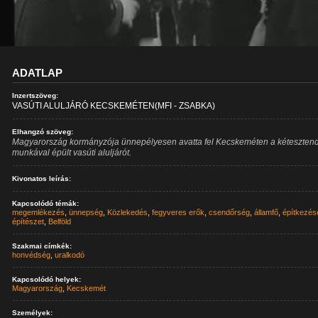
ADATLAP
Inzertszöveg:
VASÚTI ALULJÁRÓ KECSKEMÉTEN(MFI - ZSABKA)
Elhangzó szöveg:
Magyarország kormányzója ünnepélyesen avatta fel Kecskeméten a kéteszten
munkával épült vasúti aluljárót.
Kivonatos leírás:
Kapcsolódó témák:
megemlékezés
,
ünnepség
,
Közlekedés
,
fegyveres erők
,
csendőrség
,
államfő
,
építkezés
építészet
,
Belföld
Szakmai címkék:
honvédség
,
uralkodó
Kapcsolódó helyek:
Magyarország
,
Kecskemét
Személyek: