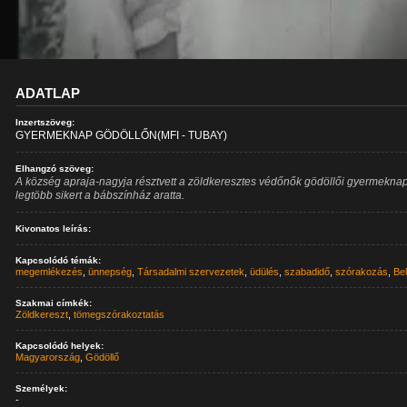
ADATLAP
Inzertszöveg:
GYERMEKNAP GÖDÖLLŐN(MFI - TUBAY)
Elhangzó szöveg:
A község apraja-nagyja résztvett a zöldkeresztes védőnők gödöllői gyermeknap
legtöbb sikert a bábszínház aratta.
Kivonatos leírás:
Kapcsolódó témák:
megemlékezés
,
ünnepség
,
Társadalmi szervezetek
,
üdülés
,
szabadidő
,
szórakozás
,
Bel
Szakmai címkék:
Zöldkereszt
,
tömegszórakoztatás
Kapcsolódó helyek:
Magyarország
,
Gödöllő
Személyek:
-