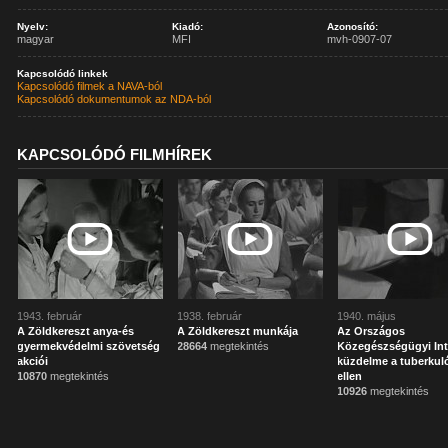
Nyelv:
Kiadó:
Azonosító:
magyar
MFI
mvh-0907-07
Kapcsolódó linkek
Kapcsolódó filmek a NAVA-ból
Kapcsolódó dokumentumok az NDA-ból
KAPCSOLÓDÓ FILMHÍREK
1943. február
1938. február
1940. május
A Zöldkereszt anya-és
A Zöldkereszt munkája
Az Országos
gyermekvédelmi szövetség
28664
megtekintés
Közegészségügyi Int
akciói
küzdelme a tuberkul
10870
megtekintés
ellen
10926
megtekintés