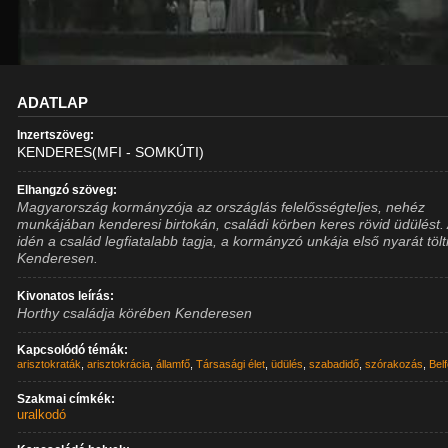
ADATLAP
Inzertszöveg:
KENDERES(MFI - SOMKÚTI)
Elhangzó szöveg:
Magyarország kormányzója az országlás felelősségteljes, nehéz
munkájában kenderesi birtokán, családi körben keres rövid üdülést.
idén a család legfiatalabb tagja, a kormányzó unkája első nyarát tölt
Kenderesen.
Kivonatos leírás:
Horthy családja körében Kenderesen
Kapcsolódó témák:
arisztokraták
,
arisztokrácia
,
államfő
,
Társasági élet
,
üdülés
,
szabadidő
,
szórakozás
,
Belf
Szakmai címkék:
uralkodó