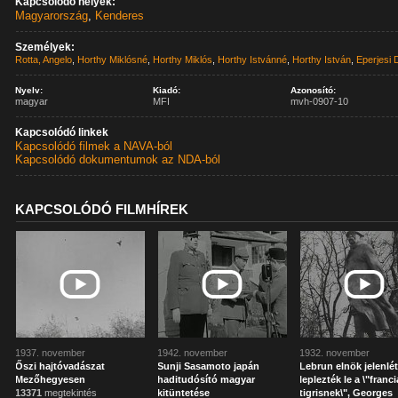
Kapcsolódó helyek:
Magyarország
,
Kenderes
Személyek:
Rotta, Angelo
,
Horthy Miklósné
,
Horthy Miklós
,
Horthy Istvánné
,
Horthy István
,
Eperjesi
Nyelv:
Kiadó:
Azonosító:
magyar
MFI
mvh-0907-10
Kapcsolódó linkek
Kapcsolódó filmek a NAVA-ból
Kapcsolódó dokumentumok az NDA-ból
KAPCSOLÓDÓ FILMHÍREK
1937. november
1942. november
1932. november
Őszi hajtóvadászat
Sunji Sasamoto japán
Lebrun elnök jelenlé
Mezőhegyesen
haditudósító magyar
leplezték le a \"franci
13371
megtekintés
kitüntetése
tigrisnek\", Georges