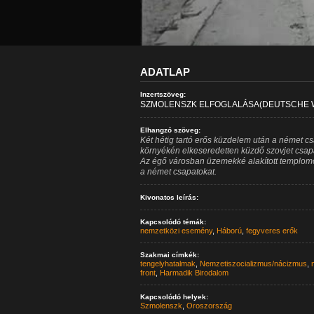
ADATLAP
Inzertszöveg:
SZMOLENSZK ELFOGLALÁSA(DEUTSCHE
Elhangzó szöveg:
Két hétig tartó erős küzdelem után a német 
környékén elkeseredetten küzdő szovjet csapato
Az égő városban üzemekké alakított templomo
a német csapatokat.
Kivonatos leírás:
Kapcsolódó témák:
nemzetközi esemény
,
Háború
,
fegyveres erők
Szakmai címkék:
tengelyhatalmak
,
Nemzetiszocializmus/nácizmus
,
front
,
Harmadik Birodalom
Kapcsolódó helyek:
Szmolenszk
,
Oroszország