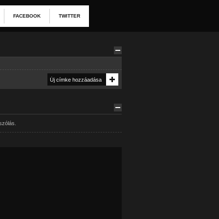
FACEBOOK
TWITTER
szólás.