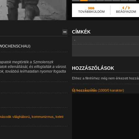
TOVÁBBKÜLDÖM
BEÁGYAZOM
CÍMKÉK
-
 WOCHENSCHAU)
csapatok megtörték a Szmolenszk
k ellenállását, és elfoglalták a várost.
HOZZÁSZÓLÁSOK
k, továbbá leírhatatlan nyomor fogadta
Ehhez a filmhírhez még nem érkezett hozzá
Új hozzászólás
(1000/0 karakter)
második világháború
,
kommunizmus
,
keleti