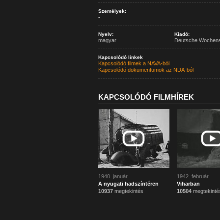
Személyek:
-
Nyelv:
Kiadó:
magyar
Deutsche Wochen
Kapcsolódó linkek
Kapcsolódó filmek a NAVA-ból
Kapcsolódó dokumentumok az NDA-ból
KAPCSOLÓDÓ FILMHÍREK
1940. január
1942. február
A nyugati hadszíntéren
Viharban
10937
megtekintés
10504
megtekinté