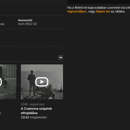
Ha a filmhírrel kapcsolatban szeretné közzé
regisztráljon
, vagy
lépjen be
az oldalra.
Azonosító:
sau
mvh-0912-02
1940. augusztus
A Csatorna-szigetek
s
elfoglalása
11142
megtekintés