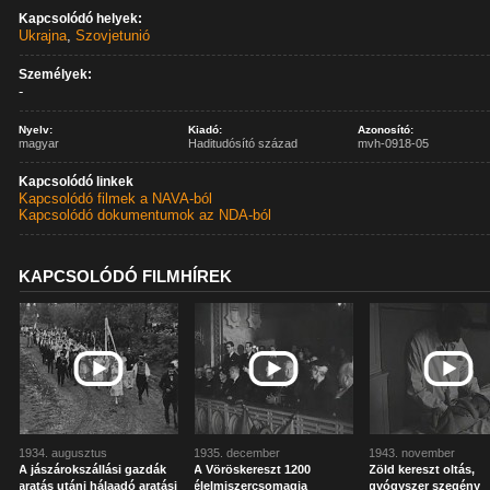
Kapcsolódó helyek:
Ukrajna
,
Szovjetunió
Személyek:
-
Nyelv:
Kiadó:
Azonosító:
magyar
Haditudósító század
mvh-0918-05
Kapcsolódó linkek
Kapcsolódó filmek a NAVA-ból
Kapcsolódó dokumentumok az NDA-ból
KAPCSOLÓDÓ FILMHÍREK
1934. augusztus
1935. december
1943. november
A jászárokszállási gazdák
A Vöröskereszt 1200
Zöld kereszt oltás,
aratás utáni hálaadó aratási
élelmiszercsomagja
gyógyszer szegény