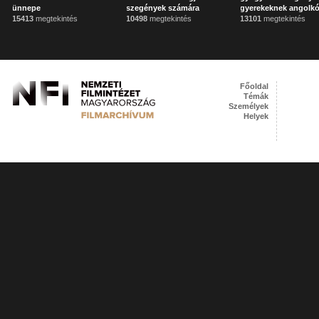
ünnepe
szegények számára
gyerekeknek angolkó
15413
megtekintés
10498
megtekintés
13101
megtekintés
Főoldal
Témák
Személyek
Helyek