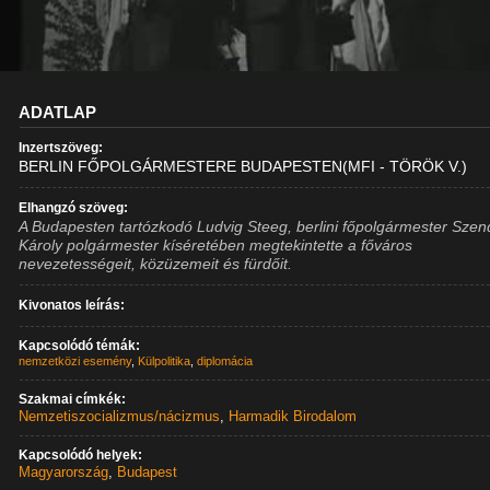
ADATLAP
Inzertszöveg:
BERLIN FŐPOLGÁRMESTERE BUDAPESTEN(MFI - TÖRÖK V.)
Elhangzó szöveg:
A Budapesten tartózkodó Ludvig Steeg, berlini főpolgármester Szen
Károly polgármester kíséretében megtekintette a főváros
nevezetességeit, közüzemeit és fürdőit.
Kivonatos leírás:
Kapcsolódó témák:
nemzetközi esemény
,
Külpolitika
,
diplomácia
Szakmai címkék:
Nemzetiszocializmus/nácizmus
,
Harmadik Birodalom
Kapcsolódó helyek:
Magyarország
,
Budapest