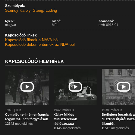
Személyek:
Szendy Károly
,
Steeg, Ludvig
Nyelv:
Kiadó:
Azonosító:
magyar
MFI
mvh-0918-01
Kapcsolódó linkek
Kapcsolódó filmek a NAVA-ból
Kapcsolódó dokumentumok az NDA-ból
KAPCSOLÓDÓ FILMHÍREK
1940. július
1942. március
1938. március
Compiégne-i német-francia
Kállay Miklós
Berlinben fogadták a
fegyverszüneti tárgyalások
miniszterelnök
ausztriai útjáról haz
12342
megtekintés
rádiószózata
államfőt
11445
megtekintés
11513
megtekintés