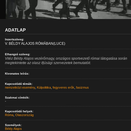
ADATLAP
Inzertszöveg:
V. BÉLDY ALAJOS RÓMÁBAN(LUCE)
Elhangzó szöveg:
Vitéz Béldy Alajos vezérőrnagy, országos sportvezető római látogatása során
megtekintette az olasz ifjúsági szervezetek bemutatóit.
Kivonatos leírás:
Kapcsolódó témák:
nemzetközi esemény
,
Külpolitika
,
fegyveres erők
,
fasizmus
Szakmai címkék:
-
Kapcsolódó helyek:
Róma
,
Olaszország
Személyek:
Béldy Alajos