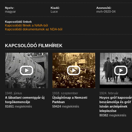
Nyelv:
Kiadó:
Azonosító:
magyar
Luce
mvh-0920-04
Kapcsolódó linkek
Kapcsolódó filmek a NAVA-ból
Kapcsolódó dokumentumok az NDA-ból
KAPCSOLÓDÓ FILMHÍREK
1948. június
1918. szeptember
1924. február
A lábatlani cementgyár új
Újságírónap a Nemzeti
Hoyos gróf kaposvár
forgókemencéje
Parkban
beszámolója és gróf 
81651
megtekintés
59424
megtekintés
István arcképének
leleplezése
80382
megtekintés