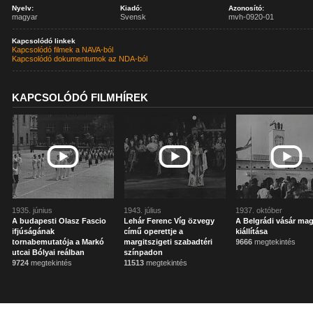
Nyelv:
Kiadó:
Azonosító:
magyar
Svensk
mvh-0920-01
Kapcsolódó linkek
Kapcsolódó filmek a NAVA-ból
Kapcsolódó dokumentumok az NDA-ból
KAPCSOLÓDÓ FILMHÍREK
1935. június
1943. július
1937. október
A budapesti Olasz Fascio
Lehár Ferenc Víg özvegy
A Belgrádi vásár ma
ifjúságának
című operettje a
kiállítása
tornabemutatója a Markó
margitszigeti szabadtéri
9666
megtekintés
utcai Bólyai reálban
színpadon
9724
megtekintés
11513
megtekintés