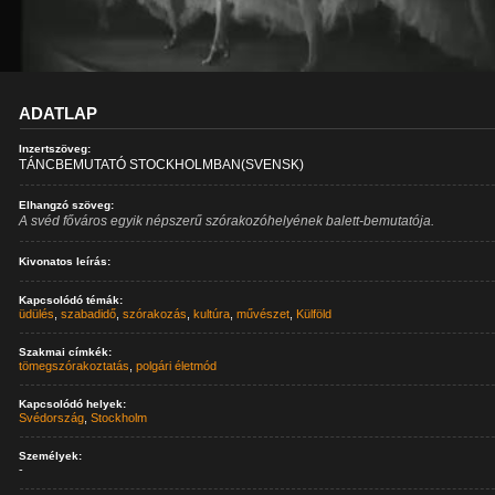
ADATLAP
Inzertszöveg:
TÁNCBEMUTATÓ STOCKHOLMBAN(SVENSK)
Elhangzó szöveg:
A svéd főváros egyik népszerű szórakozóhelyének balett-bemutatója.
Kivonatos leírás:
Kapcsolódó témák:
üdülés
,
szabadidő
,
szórakozás
,
kultúra
,
művészet
,
Külföld
Szakmai címkék:
tömegszórakoztatás
,
polgári életmód
Kapcsolódó helyek:
Svédország
,
Stockholm
Személyek:
-