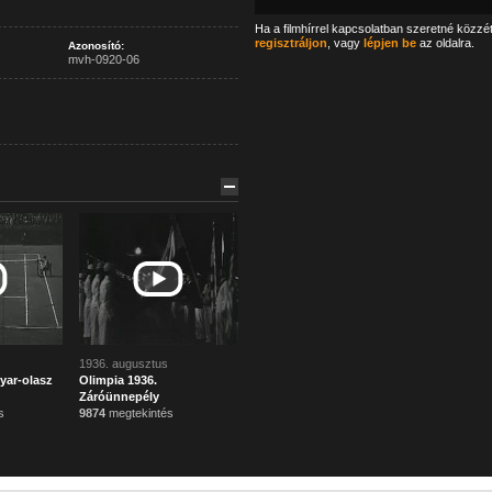
Ha a filmhírrel kapcsolatban szeretné közzé
regisztráljon
, vagy
lépjen be
az oldalra.
Azonosító:
mvh-0920-06
1936. augusztus
yar-olasz
Olimpia 1936.
Záróünnepély
s
9874
megtekintés