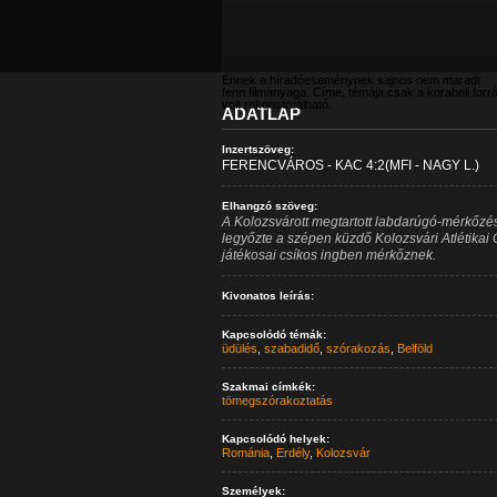
Ennek a híradóeseménynek sajnos nem maradt
fenn filmanyaga. Címe, témája csak a korabeli forr
volt rekonstruálható.
ADATLAP
Inzertszöveg:
FERENCVÁROS - KAC 4:2(MFI - NAGY L.)
Elhangzó szöveg:
A Kolozsvárott megtartott labdarúgó-mérkőz
legyőzte a szépen küzdő Kolozsvári Atlétikai 
játékosai csíkos ingben mérkőznek.
Kivonatos leírás:
Kapcsolódó témák:
üdülés
,
szabadidő
,
szórakozás
,
Belföld
Szakmai címkék:
tömegszórakoztatás
Kapcsolódó helyek:
Románia
,
Erdély
,
Kolozsvár
Személyek: