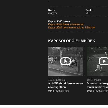
-
Nyelv:
Kiadó:
magyar
MFI
Kapcsolódó linkek
Kapcsolódó filmek a NAVA-ból
Kapcsolódó dokumentumok az NDA-ból
KAPCSOLÓDÓ FILMHÍREK
1934. március
1941. május
Az MTE Mezei futóversenye
Duna-kupa (mag
a Népligetben
teniszmérkőzés)
9843
megtekintés
10289
megtekinté