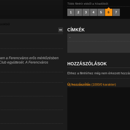
Több filmhír ebből a híradóból:
1
2
3
4
5
6
7
ásokból
CÍMKÉK
-
ésen a Ferencváros erős mérkőzésben
Club együttesét. A Ferencváros
HOZZÁSZÓLÁSOK
Ehhez a filmhírhez még nem érkezett hozzá
Új hozzászólás
(1000/0 karakter)