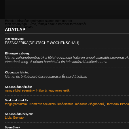
Ennek a híradóeseménynek sajnos nem maradt
fenn filmanyaga. Címe, témája csak a korabeli forrásokból
volt rekonstruálható.
ADATLAP
Inzertszöveg:
ÉSZAKAFRIKA(DEUTSCHE WOCHENSCHAU)
Elhangzó szöveg:
Német zuhanóbombázók a líbiai-egyiptomi határon angol csapatösszevonások
támadnak meg. A német bombázók és brit vadászkötelékek harca.
Kivonatos leírás:
Német és brit légierő összecsapása Észak-Afrikában
Kapcsolódó témák:
nemzetközi esemény
,
Háború
,
fegyveres erők
Szakmai címkék:
tengelyhatalmak
,
Nemzetiszocializmus/nácizmus
,
második világháború
,
Harmadik Birod
Kapcsolódó helyek:
Líbia
,
Egyiptom
Személyek: