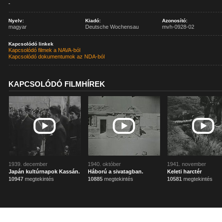
-
Nyelv:
Kiadó:
Azonosító:
magyar
Deutsche Wochensau
mvh-0928-02
Kapcsolódó linkek
Kapcsolódó filmek a NAVA-ból
Kapcsolódó dokumentumok az NDA-ból
KAPCSOLÓDÓ FILMHÍREK
1939. december
1940. október
1941. november
Japán kultúrnapok Kassán.
Háború a sivatagban.
Keleti harctér
10947
megtekintés
10885
megtekintés
10581
megtekintés