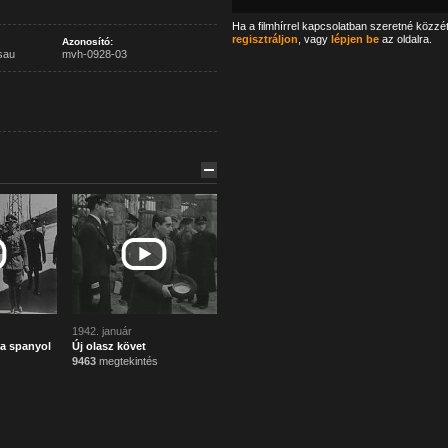
Ha a filmhírrel kapcsolatban szeretné közzé
regisztráljon
, vagy
lépjen be
az oldalra.
Azonosító:
sau
mvh-0928-03
1942. január
a spanyol
Új olasz követ
9463
megtekintés