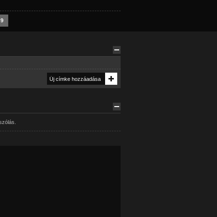
9
szólás.