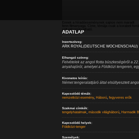
Ennek a híradóeseménynek sajnos nem maradt
fenn filmanyaga. Címe, témája csak a korabeli forr
volt rekonstruálható.
ADATLAP
Inzertszöveg:
ARK ROYAL(DEUTSCHE WOCHENSCHAU)
Elhangzó szöveg:
Felvételek az angol flotta büszkeségéről a 2
anyahajóról, amelyet a Földközi tengeren, egy 
Kivonatos leírás:
Német tengeralattjáró által elsüllyesztett an
Kapcsolódó témák:
nemzetközi esemény
,
Háború
,
fegyveres erők
Szakmai címkék:
tengelyhatalmak
,
második világháború
,
Harmadik B
Kapcsolódó helyek:
Földközi-tenger
Személyek: