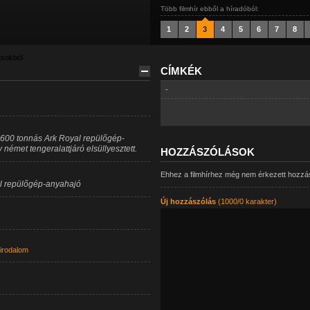
Több filmhír ebből a híradóból:
1
2
3
4
5
6
7
8
ásokból
CÍMKÉK
-
2.600 tonnás Ark Royal repülőgép-
német tengeralattjáró elsüllyesztett.
HOZZÁSZÓLÁSOK
Ehhez a filmhírhez még nem érkezett hozzá
gol repülőgép-anyahajó
Új hozzászólás
(1000/0 karakter)
irodalom