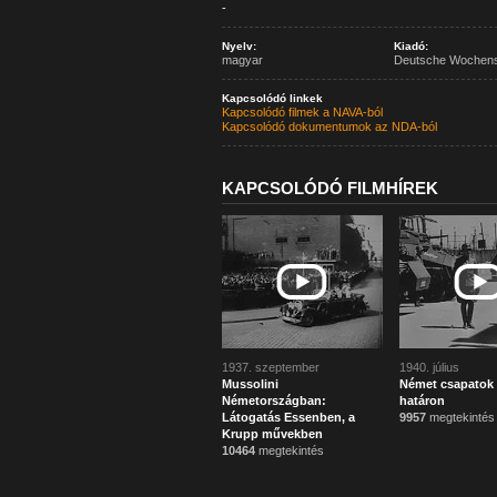
-
Nyelv:
Kiadó:
magyar
Deutsche Wochen
Kapcsolódó linkek
Kapcsolódó filmek a NAVA-ból
Kapcsolódó dokumentumok az NDA-ból
KAPCSOLÓDÓ FILMHÍREK
1937. szeptember
1940. július
Mussolini
Német csapatok 
Németországban:
határon
Látogatás Essenben, a
9957
megtekintés
Krupp művekben
10464
megtekintés