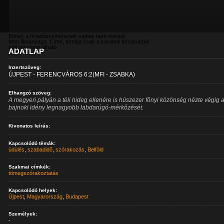
Ennek a híradóeseménynek sajnos nem maradt
fenn filmanyaga. Címe, témája csak a korabeli forrásokból
volt rekonstruálható.
ADATLAP
Inzertszöveg:
ÚJPEST - FERENCVÁROS 6:2(MFI - ZSABKA)
Elhangzó szöveg:
A megyeri pályán a téli hideg ellenére is húszezer főnyi közönség nézte végig a
bajnoki idény legnagyobb labdarúgó-mérkőzését.
Kivonatos leírás:
Kapcsolódó témák:
üdülés
,
szabadidő
,
szórakozás
,
Belföld
Szakmai címkék:
tömegszórakoztatás
Kapcsolódó helyek:
Újpest
,
Magyarország
,
Budapest
Személyek:
-