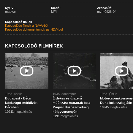
Nyelv:
Kiadó:
Azonosító:
magyar
MFI
mvh-0928-04
Kapcsolódó linkek
Kapcsolódó filmek a NAVA-ból
Kapcsolódó dokumentumok az NDA-ból
KAPCSOLÓDÓ FILMHÍREK
1938. április
1935. december
1933. június
Budapest - Bécs
Érdekes és újszerű
Motorcsónakverseny
labdarúgó-mérkőzés
műúszást mutattak be a
Duna kék szalagjáért
Bécsben
Magyar Úszószövetség
10945
megtekintés
10211
megtekintés
hölgyversenyén
9191
megtekintés