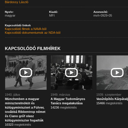
Bárdossy László
Nyelv:
Kiadó:
Azonosító:
magyar
MFI
mvh-0929-05
Kapcsolódó linkek
Kapcsolódó filmek a NAVA-ból
Kapcsolódó dokumentumok az NDA-ból
KAPCSOLÓDÓ FILMHÍREK
1940. július
1949. március
1939. szeptember
Münchenben a magyar
A Magyar Tudományos
Vasútépítés Kárpátal
miniszterelnököt és
Tanács megalakulása
15466
megtekintés
külügyminisztert a Führer,
14236
megtekintés
továbbá Ribbentrop német
és Ciano gróf olasz
külügyminiszter fogadták
10323
megtekintés