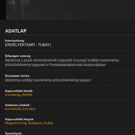
ADATLAP
Inzertszöveg:
ERDÉLYÉRT!(MFI - TUBAY)
Elhangzó szöveg:
Bárdossy László miniszterelnök nagyobb összegű erdélyi nyeremény-
kölcsönkötvényt jegyzett a Postatakarékpénztár központjában.
Kivonatos leírás:
Bárdossy erdélyi nyeremény-kölcsönkötvényt jegyez
Kapcsolódó témák:
Gazdaság
,
Belföld
Szakmai címkék:
kormányfő
,
kormány
Kapcsolódó helyek:
Magyarország
,
Budapest
,
Erdély
Személyek: