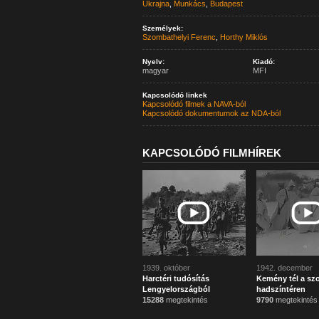
Ukrajna
,
Munkács
,
Budapest
Személyek:
Szombathelyi Ferenc
,
Horthy Miklós
Nyelv:
Kiadó:
magyar
MFI
Kapcsolódó linkek
Kapcsolódó filmek a NAVA-ból
Kapcsolódó dokumentumok az NDA-ból
KAPCSOLÓDÓ FILMHÍREK
1939. október
1942. december
Harctéri tudósítás
Kemény tél a szo
Lengyelországból
hadszíntéren
15288
megtekintés
9790
megtekintés