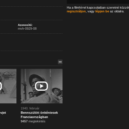
Ha a filmhírrel kapcsolatban szeretné közzé
regisztráljon
, vagy
lépjen be
az oldalra.
Azonosító:
mvh-0929-08
1940. február
vjet
Bennszülött önkéntesek
Franciaországban
9457
megtekintés