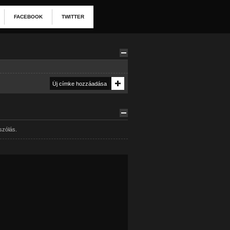
FACEBOOK
TWITTER
szólás.