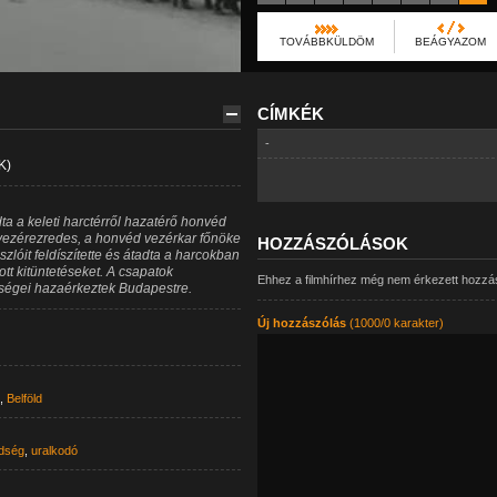
TOVÁBBKÜLDÖM
BEÁGYAZOM
CÍMKÉK
-
K)
a a keleti harctérről hazatérő honvéd
vezérezredes, a honvéd vezérkar főnöke
HOZZÁSZÓLÁSOK
lóit feldíszítette és átadta a harcokban
t kitüntetéseket. A csapatok
Ehhez a filmhírhez még nem érkezett hozzá
ységei hazaérkeztek Budapestre.
Új hozzászólás
(1000/0 karakter)
,
Belföld
dség
,
uralkodó