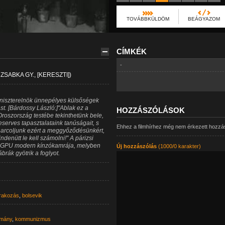
TOVÁBBKÜLDÖM
BEÁGYAZOM
CÍMKÉK
-
SABKA GY., [KERESZTI])
iniszterelnök ünnepélyes külsőségek
ást. [Bárdossy László:]"Ablak ez a
HOZZÁSZÓLÁSOK
 Oroszország testébe tekinthetünk bele,
eserves tapasztalataink tanúságait, s
Ehhez a filmhírhez még nem érkezett hozzá
s harcoljunk ezért a meggyőződésünkért,
enütt le kell számolni!" A párizsi
 A GPU modern kínzókamrája, melyben
Új hozzászólás
(1000/0 karakter)
ábrák gyötrik a foglyot.
rakozás
,
bolsevik
mány
,
kommunizmus