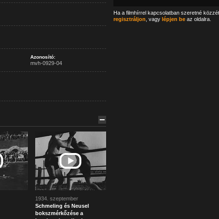
Ha a filmhírrel kapcsolatban szeretné közzé
regisztráljon
, vagy
lépjen be
az oldalra.
Azonosító:
mvh-0929-04
1934. szeptember
Schmeling és Neusel
bokszmérkőzése a