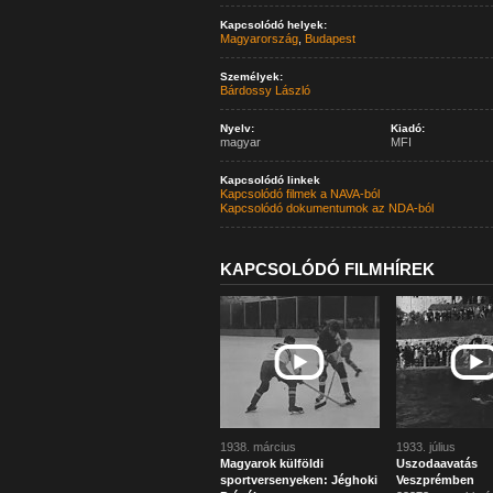
Kapcsolódó helyek:
Magyarország
,
Budapest
Személyek:
Bárdossy László
Nyelv:
Kiadó:
magyar
MFI
Kapcsolódó linkek
Kapcsolódó filmek a NAVA-ból
Kapcsolódó dokumentumok az NDA-ból
KAPCSOLÓDÓ FILMHÍREK
1938. március
1933. július
Magyarok külföldi
Uszodaavatás
sportversenyeken: Jéghoki
Veszprémben