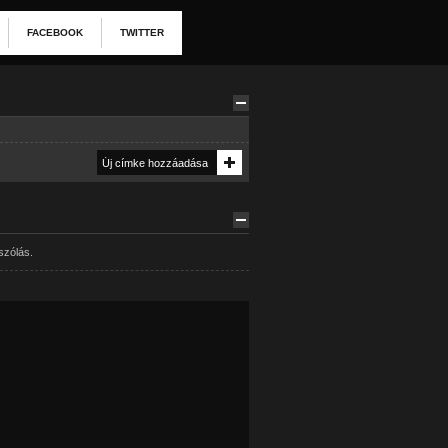
FACEBOOK
TWITTER
szólás.