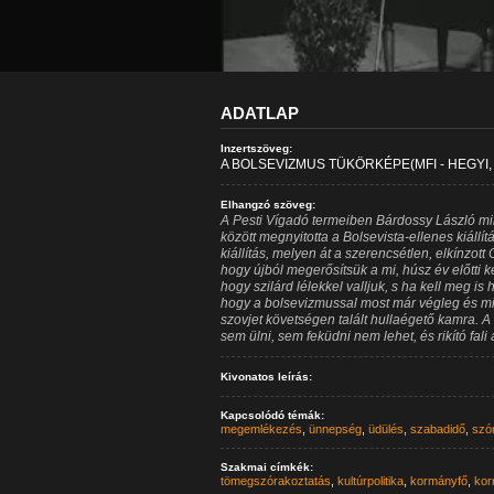
ADATLAP
Inzertszöveg:
A BOLSEVIZMUS TÜKÖRKÉPE(MFI - HEGYI, Z
Elhangzó szöveg:
A Pesti Vígadó termeiben Bárdossy László m
között megnyitotta a Bolsevista-ellenes kiállít
kiállítás, melyen át a szerencsétlen, elkínzott
hogy újból megerősítsük a mi, húsz év előtti k
hogy szilárd lélekkel valljuk, s ha kell meg i
hogy a bolsevizmussal most már végleg és mind
szovjet követségen talált hullaégető kamra.
sem ülni, sem feküdni nem lehet, és rikító fali 
Kivonatos leírás:
Kapcsolódó témák:
megemlékezés
,
ünnepség
,
üdülés
,
szabadidő
,
szó
Szakmai címkék:
tömegszórakoztatás
,
kultúrpolitika
,
kormányfő
,
kor