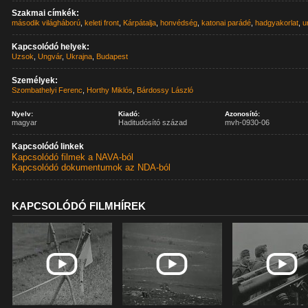
Szakmai címkék:
második világháború
,
keleti front
,
Kárpátalja
,
honvédség
,
katonai parádé
,
hadgyakorlat
,
u
Kapcsolódó helyek:
Uzsok
,
Ungvár
,
Ukrajna
,
Budapest
Személyek:
Szombathelyi Ferenc
,
Horthy Miklós
,
Bárdossy László
Nyelv:
Kiadó:
Azonosító:
magyar
Haditudósító század
mvh-0930-06
Kapcsolódó linkek
Kapcsolódó filmek a NAVA-ból
Kapcsolódó dokumentumok az NDA-ból
KAPCSOLÓDÓ FILMHÍREK