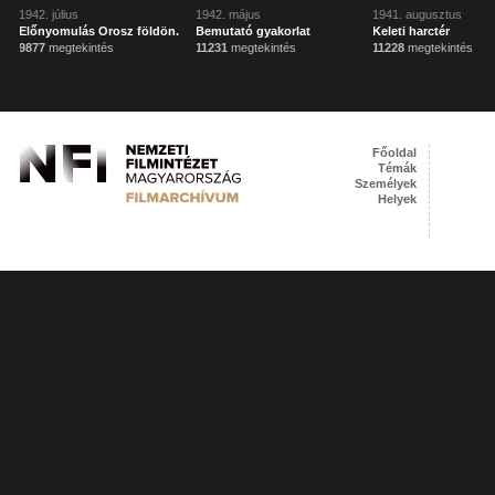
1942. július
1942. május
1941. augusztus
Előnyomulás Orosz földön.
Bemutató gyakorlat
Keleti harctér
9877
megtekintés
11231
megtekintés
11228
megtekintés
Főoldal
Témák
Személyek
Helyek