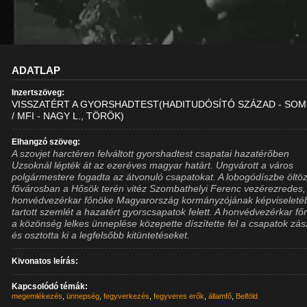
ADATLAP
Inzertszöveg:
VISSZATÉRT A GYORSHADTEST(HADITUDÓSÍTÓ SZÁZAD - SOM
/ MFI - NAGY L., TÖRÖK)
Elhangzó szöveg:
A szovjet harctéren felváltott gyorshadtest csapatai hazatérőben
Uzsoknál lépték át az ezeréves magyar határt. Ungvárott a város
polgármestere fogadta az átvonuló csapatokat. A lobogódíszbe öltöz
fővárosban a Hősök terén vitéz Szombathelyi Ferenc vezérezredes,
honvédvezérkar főnöke Magyarország kormányzójának képviseleté
tartott szemlét a hazatért gyorscsapatok felett. A honvédvezérkar f
a közönség lelkes ünneplése közepette díszítette fel a csapatok zász
és osztotta ki a legfelsőbb kitüntetéseket.
Kivonatos leírás:
Kapcsolódó témák:
megemlékezés
,
ünnepség
,
fegyverkezés
,
fegyveres erők
,
államfő
,
Belföld