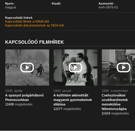
Nyelv:
Kiadó:
Azonosító:
magyar
mvh-0976-01
Kapcsolódó linkek
Kapcsolódó filmek a NAVA-ból
Kapcsolódó dokumentumok az NDA-ból
KAPCSOLÓDÓ FILMHÍREK
1938. április
1943. január
1938. szeptember
A spanyol polgárháború
A külföldre akkreditált
Csehszlovákiai
Pireneusokban
magyarok gyermekeinek
szudétanémetek
11688
megtekintés
ellátása
menekülése
12277
megtekintés
Németországba
11504
megtekintés