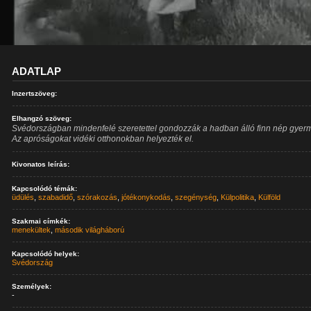
ADATLAP
Inzertszöveg:
Elhangzó szöveg:
Svédországban mindenfelé szeretettel gondozzák a hadban álló finn nép gyerm
Az apróságokat vidéki otthonokban helyezték el.
Kivonatos leírás:
Kapcsolódó témák:
üdülés
,
szabadidő
,
szórakozás
,
jótékonykodás
,
szegénység
,
Külpolitika
,
Külföld
Szakmai címkék:
menekültek
,
második világháború
Kapcsolódó helyek:
Svédország
Személyek:
-