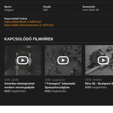
Nyelv:
Kiadó:
Azonosító:
magyar
MFI
mvh-0942-06
Kapcsolódó linkek
Kapcsolódó filmek a NAVA-ból
Kapcsolódó dokumentumok az NDA-ból
KAPCSOLÓDÓ FILMHÍREK
1939. április
1935. augusztus
1939. október
Amerikai tekebajnokok
\"Tömeges\" bikaviadal
Bécs B) - Budapest B
modern versenypályán
Spanyolországban
9599
megtekintés
8622
megtekintés
8492
megtekintés