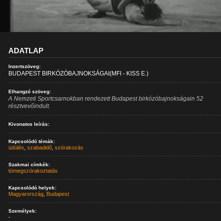
ADATLAP
Inzertszöveg:
BUDAPEST BIRKÓZÓBAJNOKSÁGAI(MFI - KISS E.)
Elhangzó szöveg:
A Nemzeti Sportcsarnokban rendezett Budapest birkózóbajnokságain 52
résztvevőindult.
Kivonatos leírás:
Kapcsolódó témák:
üdülés
,
szabadidő
,
szórakozás
Szakmai címkék:
tömegszórakoztatás
Kapcsolódó helyek:
Magyarország
,
Budapest
Személyek:
-