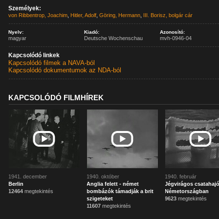
Személyek:
von Ribbentrop, Joachim
,
Hitler, Adolf
,
Göring, Hermann
,
III. Borisz, bolgár cár
Nyelv:
Kiadó:
Azonosító:
magyar
Deutsche Wochenschau
mvh-0946-04
Kapcsolódó linkek
Kapcsolódó filmek a NAVA-ból
Kapcsolódó dokumentumok az NDA-ból
KAPCSOLÓDÓ FILMHÍREK
1941. december
1940. október
1940. február
Berlin
Anglia felett - német
Jégvirágos csatahaj
12464
megtekintés
bombázók támadják a brit
Németországban
szigeteket
9623
megtekintés
11607
megtekintés