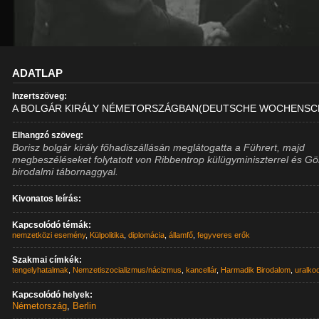
ADATLAP
Inzertszöveg:
A BOLGÁR KIRÁLY NÉMETORSZÁGBAN(DEUTSCHE WOCHENSC
Elhangzó szöveg:
Borisz bolgár király főhadiszállásán meglátogatta a Führert, majd
megbeszéléseket folytatott von Ribbentrop külügyminiszterrel és Gö
birodalmi tábornaggyal.
Kivonatos leírás:
Kapcsolódó témák:
nemzetközi esemény
,
Külpolitika
,
diplomácia
,
államfő
,
fegyveres erők
Szakmai címkék:
tengelyhatalmak
,
Nemzetiszocializmus/nácizmus
,
kancellár
,
Harmadik Birodalom
,
uralko
Kapcsolódó helyek:
Németország
,
Berlin