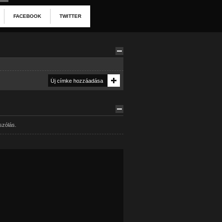
FACEBOOK
TWITTER
szólás.