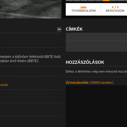
TOVÁBBKÜLDÖM
BEÁGYAZOM
CÍMKÉK
-
 melyen a kitűnően felkészült BBTE futói
rmában levő Kelen (BBTE).
HOZZÁSZÓLÁSOK
Ehhez a filmhírhez még nem érkezett hozzá
Új hozzászólás
(1000/0 karakter)
kozás