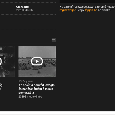
Ha a filmhírrel kapcsolatban szeretné közzé
Azonosító:
mvh-0946-06
regisztráljon
, vagy
lépjen be
az oldalra.
1935. június
ág
Az örkényi honvéd lovagló
s
és hajtótanárképző iskola
bemutatója
13195
megtekintés