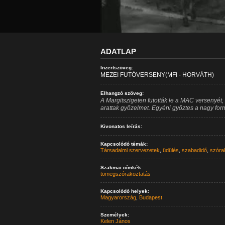
ADATLAP
Inzertszöveg:
MEZEI FUTÓVERSENY(MFI - HORVÁTH)
Elhangzó szöveg:
A Margitszigeten futották le a MAC versenyét,
arattak győzelmet. Egyéni győztes a nagy fo
Kivonatos leírás:
Kapcsolódó témák:
Társadalmi szervezetek
,
üdülés
,
szabadidő
,
szóra
Szakmai címkék:
tömegszórakoztatás
Kapcsolódó helyek:
Magyarország
,
Budapest
Személyek:
Kelen János