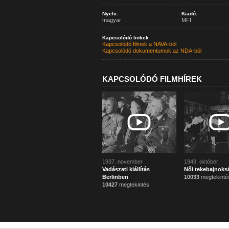
Nyelv:
Kiadó:
magyar
MFI
Kapcsolódó linkek
Kapcsolódó filmek a NAVA-ból
Kapcsolódó dokumentumok az NDA-ból
KAPCSOLÓDÓ FILMHÍREK
1937. november
1943. október
Vadászati kiállítás
Női tekebajnoks
Berlinben
10033
megtekinté
10427
megtekintés