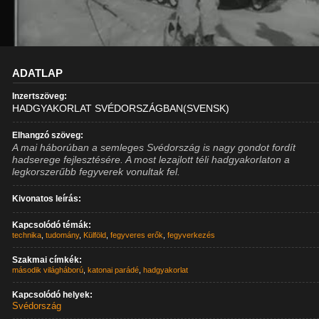
ADATLAP
Inzertszöveg:
HADGYAKORLAT SVÉDORSZÁGBAN(SVENSK)
Elhangzó szöveg:
A mai háborúban a semleges Svédország is nagy gondot fordít
hadserege fejlesztésére. A most lezajlott téli hadgyakorlaton a
legkorszerűbb fegyverek vonultak fel.
Kivonatos leírás:
Kapcsolódó témák:
technika
,
tudomány
,
Külföld
,
fegyveres erők
,
fegyverkezés
Szakmai címkék:
második világháború
,
katonai parádé
,
hadgyakorlat
Kapcsolódó helyek:
Svédország