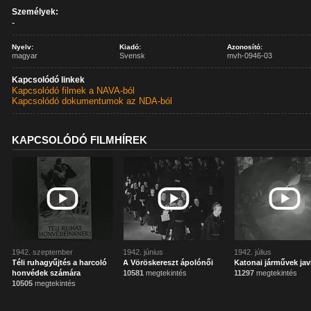
Személyek:
-
Nyelv:
Kiadó:
Azonosító:
magyar
Svensk
mvh-0946-03
Kapcsolódó linkek
Kapcsolódó filmek a NAVA-ból
Kapcsolódó dokumentumok az NDA-ból
KAPCSOLÓDÓ FILMHÍREK
1942. szeptember
1942. június
1942. július
Téli ruhagyűjtés a harcoló
A Vöröskereszt ápolónői
Katonai járművek jav
honvédek számára
10581
megtekintés
11297
megtekintés
10505
megtekintés