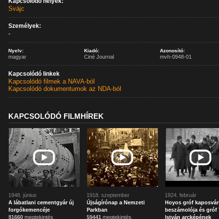
Kapcsolódó helyek:
Svájc
Személyek:
-
Nyelv:
Kiadó:
Azonosító:
magyar
Ciné Journal
mvh-0948-01
Kapcsolódó linkek
Kapcsolódó filmek a NAVA-ból
Kapcsolódó dokumentumok az NDA-ból
KAPCSOLÓDÓ FILMHÍREK
1948. június
1918. szeptember
1924. február
A lábatlani cementgyár új
Újságírónap a Nemzeti
Hoyos gróf kaposvár
forgókemencéje
Parkban
beszámolója és gróf 
81660
megtekintés
59441
megtekintés
István arcképének