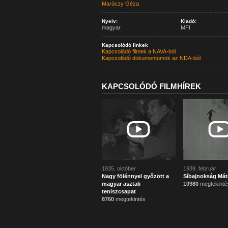
Maróczy Géza
Nyelv:
Kiadó:
magyar
MFI
Kapcsolódó linkek
Kapcsolódó filmek a NAVA-ból
Kapcsolódó dokumentumok az NDA-ból
KAPCSOLÓDÓ FILMHÍREK
1935. október
1939. február
Nagy fölénnyel győzött a
Síbajnokság Mát
magyar asztali
10980
megtekinté
teniszcsapat
8760
megtekintés