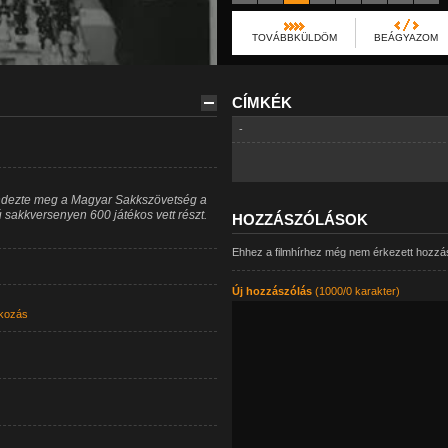
TOVÁBBKÜLDÖM
BEÁGYAZOM
CÍMKÉK
-
ndezte meg a Magyar Sakkszövetség a
sakkversenyen 600 játékos vett részt.
HOZZÁSZÓLÁSOK
Ehhez a filmhírhez még nem érkezett hozzá
Új hozzászólás
(1000/0 karakter)
kozás