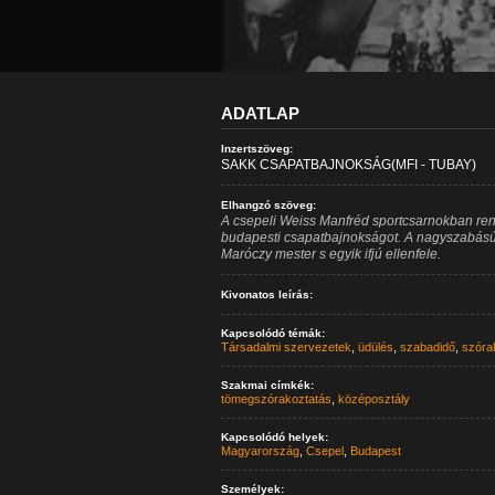
ADATLAP
Inzertszöveg:
SAKK CSAPATBAJNOKSÁG(MFI - TUBAY)
Elhangzó szöveg:
A csepeli Weiss Manfréd sportcsarnokban re
budapesti csapatbajnokságot. A nagyszabású 
Maróczy mester s egyik ifjú ellenfele.
Kivonatos leírás:
Kapcsolódó témák:
Társadalmi szervezetek
,
üdülés
,
szabadidő
,
szóra
Szakmai címkék:
tömegszórakoztatás
,
középosztály
Kapcsolódó helyek:
Magyarország
,
Csepel
,
Budapest
Személyek: