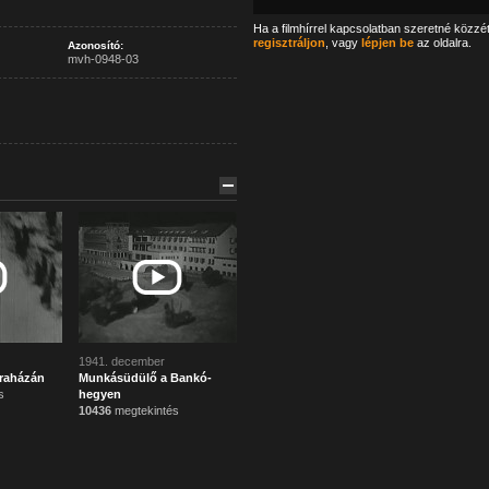
Ha a filmhírrel kapcsolatban szeretné közzé
regisztráljon
, vagy
lépjen be
az oldalra.
Azonosító:
mvh-0948-03
1941. december
raházán
Munkásüdülő a Bankó-
s
hegyen
10436
megtekintés