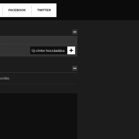
FACEBOOK
TWITTER
szólás.