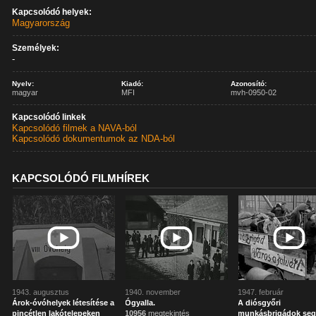
Kapcsolódó helyek:
Magyarország
Személyek:
-
Nyelv:
Kiadó:
Azonosító:
magyar
MFI
mvh-0950-02
Kapcsolódó linkek
Kapcsolódó filmek a NAVA-ból
Kapcsolódó dokumentumok az NDA-ból
KAPCSOLÓDÓ FILMHÍREK
1943. augusztus
1940. november
1947. február
Árok-óvóhelyek létesítése a
Ógyalla.
A diósgyőri
pincétlen lakótelepeken
10956
megtekintés
munkásbrigádok segí