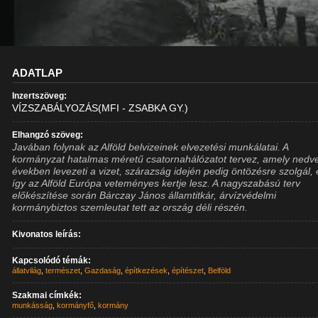
ADATLAP
Inzertszöveg:
VÍZSZABÁLYOZÁS(MFI - ZSABKA GY.)
Elhangzó szöveg:
Javában folynak az Alföld belvizeinek elvezetési munkálatai. A
kormányzat hatalmas méretű csatornahálózatot tervez, amely nedv
években levezeti a vizet, szárazság idején pedig öntözésre szolgál, 
így az Alföld Európa veteményes kertje lesz. A nagyszabású terv
előkészítése során Bárczay János államtitkár, árvízvédelmi
kormánybiztos szemleutat tett az ország déli részén.
Kivonatos leírás:
Kapcsolódó témák:
állatvilág
,
természet
,
Gazdaság
,
építkezések
,
építészet
,
Belföld
Szakmai címkék:
munkásság
,
kormányfő
,
kormány