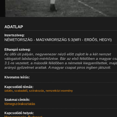
ADATLAP
Inzertszöveg:
NÉMETORSZÁG - MAGYARORSZÁG 5:3(MFI - ERDŐS, HEGYI)
Elhangzó szöveg:
Az üllői úti pályán, negyvenezer néző előtt zajlott le a két nemzet
válogatott labdarúgó-mérkőzése. Bár az első félidőben a magyar cs
3:1-re vezetett, a második félidőben a németek kiegyenlítettek, maj
arányú győzelmet arattak. A magyar csapat piros ingben játszott.
Kivonatos leírás:
Kapcsolódó témák:
üdülés
,
szabadidő
,
szórakozás
,
nemzetközi esemény
Szakmai címkék:
tömegszórakoztatás
Kapcsolódó helyek: