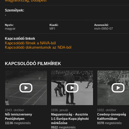
Magyarország
,
Budapest
Személyek:
-
Nyelv:
Kiadó:
Azonosító:
magyar
MFI
mvh-0950-07
Kapcsolódó linkek
Kapcsolódó filmek a NAVA-ból
Kapcsolódó dokumentumok az NDA-ból
KAPCSOLÓDÓ FILMHÍREK
1943. október
1936. január
1932. október
Női teniszverseny
Magyarország - Ausztria
Cowboy-ünnepség
Pestújhelyen
1:1 Európa-Kupa jéghoki
Kaliforniában
11136
megtekintés
mérkőzése
9378
megtekintés
8922
megtekintés