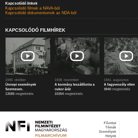
Kapcsolódó linkek
Kapcsolódó filmek a NAVA-ból
Kapcsolódó dokumentumok az NDA-ból
KAPCSOLÓDÓ FILMHÍREK
1940. október
1938. november
1941. augusztus
Ünnepi események
A kormány leszállította a
A fagyveszély ellen
Szentesen.
cukor árát
9840
megtekintés
13595
megtekintés
10354
megtekintés
Főoldal
Témák
Személyek
Helyek