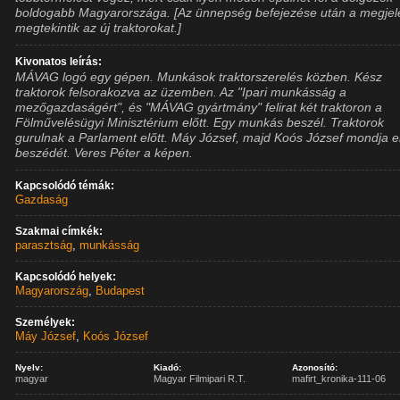
boldogabb Magyarországa. [Az ünnepség befejezése után a megjel
megtekintik az új traktorokat.]
Kivonatos leírás:
MÁVAG logó egy gépen. Munkások traktorszerelés közben. Kész
traktorok felsorakozva az üzemben. Az "Ipari munkásság a
mezőgazdaságért", és "MÁVAG gyártmány" felirat két traktoron a
Fölművelésügyi Minisztérium előtt. Egy munkás beszél. Traktorok
gurulnak a Parlament előtt. Máy József, majd Koós József mondja e
beszédét. Veres Péter a képen.
Kapcsolódó témák:
Gazdaság
Szakmai címkék:
parasztság
,
munkásság
Kapcsolódó helyek:
Magyarország
,
Budapest
Személyek:
Máy József
,
Koós József
Nyelv:
Kiadó:
Azonosító:
magyar
Magyar Filmipari R.T.
mafirt_kronika-111-06