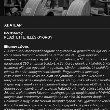
ADATLAP
Inzertszöveg:
KÉSZÍTETTE: ILLÉS GYÖRGY
Elhangzó szöveg:
A 3 éves terv mezőgazdaságunk nagymértékű gépesítését írja elő. 
Nehézipari Központ kötelékébe tartozó MÁVAG gyár dolgozói
megfeszített munkával építik a Földművelésügyi Minisztérium által
megrendelt 250 új típusú traktort. A 25 lóerős gépek a különböző kül
traktorok előnyeit egyesítik magukban. Minden alkatrészük belföldö
készül és azért könnyen cserélhetők. Fogyasztásuk alacsony,
kezelésüket bárki rövid idő alatt elsajátíthatja. A tüskés kerekek a
terepviszonyoknak megfelelően percek alatt gumikerekekre cserélh
A gyár egyik munkása a Földművelésügyi Minisztérium előtti tér áta
ünnepségén jelenti a traktoroknak határidő előtt való elkészültét. M
József, a Nehézipari Központ vezérigazgatója megköszöni a MÁVA
dolgozóinak eredményes munkáját és az első 30 traktort átadja a
Földművelésügyi Minisztérium megbízottjának. Az újgazdák nevébe
Koós József tesz ígéretet arra, hogy a gépekkel a parasztság is
többtermelést végez, mert csak ilyen módon épülhet fel a dolgozók