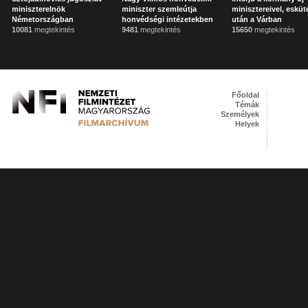
miniszterelnök
miniszter szemleútja
minisztereivel, esküt
Németországban
honvédségi intézetekben
után a Várban
10081
megtekintés
9481
megtekintés
15650
megtekintés
Főoldal
Témák
Személyek
Helyek