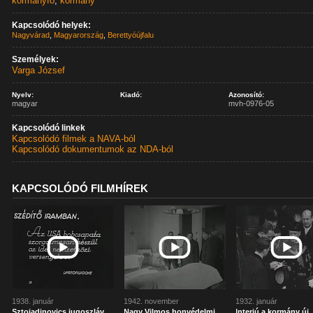
kormányfő
,
kormány
Kapcsolódó helyek:
Nagyvárad
,
Magyarország
,
Berettyóújfalu
Személyek:
Varga József
Nyelv:
Kiadó:
Azonosító:
magyar
mvh-0976-05
Kapcsolódó linkek
Kapcsolódó filmek a NAVA-ból
Kapcsolódó dokumentumok az NDA-ból
KAPCSOLÓDÓ FILMHÍREK
1938. január
1942. november
1932. január
Sztojadinovics jugoszláv
Nagy Vilmos honvédelmi
Interjú a kormány új