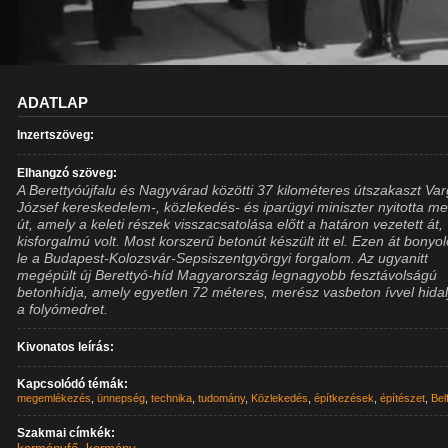
ADATLAP
Inzertszöveg:
Elhangzó szöveg:
A Berettyóújfalu és Nagyvárad közötti 37 kilométeres útszakaszt Va
József kereskedelem-, közlekedés- és iparügyi miniszter nyitotta me
út, amely a keleti részek visszacsatolása előtt a határon vezetett át,
kisforgalmú volt. Most korszerű betonút készült itt el. Ezen át bonyol
le a Budapest-Kolozsvár-Sepsiszentgyörgyi forgalom. Az ugyanitt
megépült új Berettyó-híd Magyarország legnagyobb fesztávolságú
betonhídja, amely egyetlen 72 méteres, merész vasbeton ívvel hidal
a folyómedret.
Kivonatos leírás:
Kapcsolódó témák:
megemlékezés
,
ünnepség
,
technika
,
tudomány
,
Közlekedés
,
építkezések
,
építészet
,
Bel
Szakmai címkék: