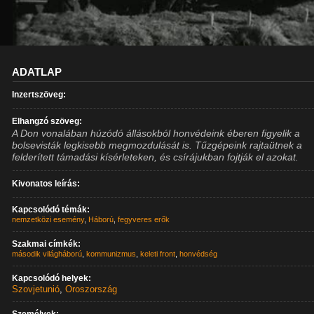
ADATLAP
Inzertszöveg:
Elhangzó szöveg:
A Don vonalában húzódó állásokból honvédeink éberen figyelik a
bolsevisták legkisebb megmozdulását is. Tűzgépeink rajtaütnek a
felderített támadási kísérleteken, és csírájukban fojtják el azokat.
Kivonatos leírás:
Kapcsolódó témák:
nemzetközi esemény
,
Háború
,
fegyveres erők
Szakmai címkék:
második világháború
,
kommunizmus
,
keleti front
,
honvédség
Kapcsolódó helyek:
Szovjetunió
,
Oroszország