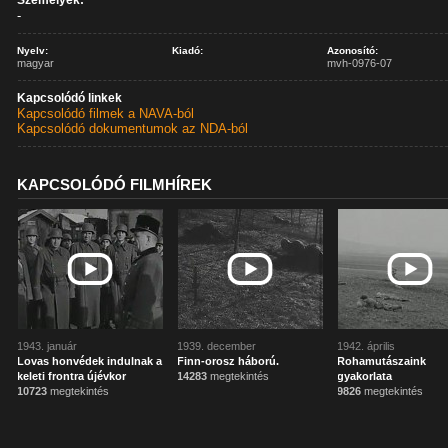
Személyek:
-
Nyelv:
Kiadó:
Azonosító:
magyar
mvh-0976-07
Kapcsolódó linkek
Kapcsolódó filmek a NAVA-ból
Kapcsolódó dokumentumok az NDA-ból
KAPCSOLÓDÓ FILMHÍREK
1943. január
1939. december
1942. április
Lovas honvédek indulnak a
Finn-orosz háború.
Rohamutászaink
keleti frontra újévkor
14283
megtekintés
gyakorlata
10723
megtekintés
9826
megtekintés