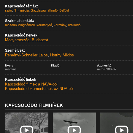
Kapcsolódó témák:
sajtó
,
film
,
média
,
Gazdaság
,
államfő
,
Belföld
Szakmai címkék:
második világháború
,
kormányfő
,
kormány
,
uralkodó
Kapcsolódó helyek:
Magyarország
,
Budapest
Személyek:
Reményi-Schneller Lajos
,
Horthy Miklós
Nyelv:
Kiadó:
Azonosító:
magyar
mvh-0980-02
Kapcsolódó linkek
Kapcsolódó filmek a NAVA-ból
Kapcsolódó dokumentumok az NDA-ból
KAPCSOLÓDÓ FILMHÍREK