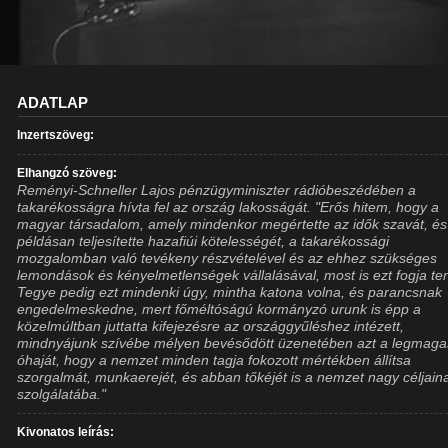
ADATLAP
Inzertszöveg:
Elhangzó szöveg:
Reményi-Schneller Lajos pénzügyminiszter rádióbeszédében a
takarékosságra hívta fel az ország lakosságát. "Erős hitem, hogy a
magyar társadalom, amely mindenkor megértette az idők szavát, és
példásan teljesítette hazafiúi kötelességét, a takarékossági
mozgalomban való tevékeny részvételével és az ehhez szükséges
lemondások és kényelmetlenségek vállalásával, most is ezt fogja ten
Tegye pedig ezt mindenki úgy, mintha katona volna, és parancsnak
engedelmeskedne, mert főméltóságú kormányzó urunk is épp a
közelmúltban juttatta kifejezésre az országgyűléshez intézett,
mindnyájunk szívébe mélyen bevésődött üzenetében azt a legmag
óhaját, hogy a nemzet minden tagja fokozott mértékben állítsa
szorgalmát, munkaerejét, és abban tőkéjét is a nemzet nagy céljain
szolgálatába."
Kivonatos leírás: