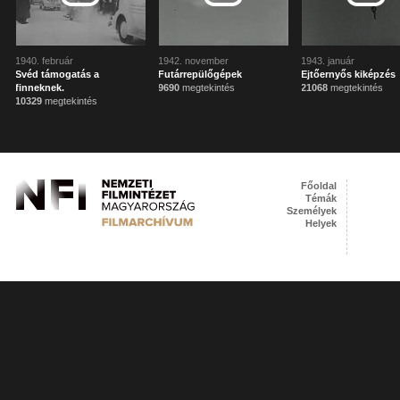
1940. február
1942. november
1943. január
Svéd támogatás a
Futárrepülőgépek
Ejtőernyős kiképzés
finneknek.
9690
megtekintés
21068
megtekintés
10329
megtekintés
Főoldal
Témák
Személyek
Helyek