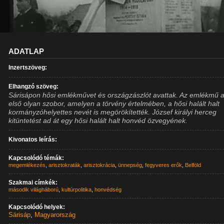
ADATLAP
Inzertszöveg:
Elhangzó szöveg:
Sárisápon hősi emlékművet és országzászlót avattak. Az emlékmű 
első olyan szobor, amelyen a törvény értelmében, a hősi halált halt
kormányzóhelyettes nevét is megörökítették. József királyi herceg
kitüntetést ad át egy hősi halált halt honvéd özvegyének.
Kivonatos leírás:
Kapcsolódó témák:
megemlékezés
,
arisztokraták
,
arisztokrácia
,
ünnepség
,
fegyveres erők
,
Belföld
Szakmai címkék:
második világháború
,
kultúrpolitika
,
honvédség
Kapcsolódó helyek:
Sárisáp
,
Magyarország