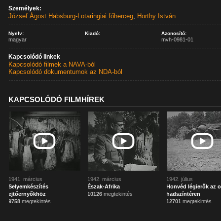
Személyek:
József Ágost Habsburg-Lotaringiai főherceg
,
Horthy István
Nyelv:
Kiadó:
Azonosító:
magyar
mvh-0981-01
Kapcsolódó linkek
Kapcsolódó filmek a NAVA-ból
Kapcsolódó dokumentumok az NDA-ból
KAPCSOLÓDÓ FILMHÍREK
1941. március
1942. március
1942. július
Selyemkészítés
Észak-Afrika
Honvéd légierők az 
ejtőernyőkhöz
10126
megtekintés
hadszíntéren
9758
megtekintés
12701
megtekintés