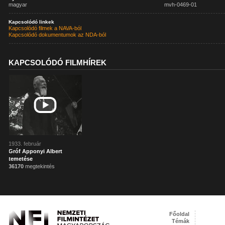
magyar
mvh-0469-01
Kapcsolódó linkek
Kapcsolódó filmek a NAVA-ból
Kapcsolódó dokumentumok az NDA-ból
KAPCSOLÓDÓ FILMHÍREK
1933. február
Gróf Apponyi Albert
temetése
36170
megtekintés
Főoldal
Témák