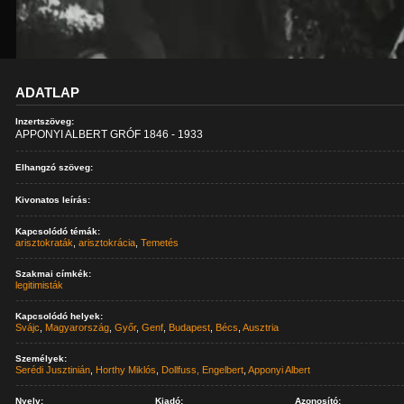
ADATLAP
Inzertszöveg:
APPONYI ALBERT GRÓF 1846 - 1933
Elhangzó szöveg:
Kivonatos leírás:
Kapcsolódó témák:
arisztokraták
,
arisztokrácia
,
Temetés
Szakmai címkék:
legitimisták
Kapcsolódó helyek:
Svájc
,
Magyarország
,
Győr
,
Genf
,
Budapest
,
Bécs
,
Ausztria
Személyek:
Serédi Jusztinián
,
Horthy Miklós
,
Dollfuss, Engelbert
,
Apponyi Albert
Nyelv:
Kiadó:
Azonosító: