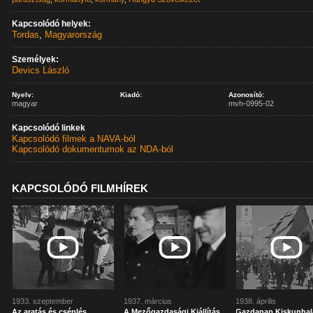
Kapcsolódó helyek:
Tordas
,
Magyarország
Személyek:
Devics László
Nyelv:
Kiadó:
Azonosító:
magyar
mvh-0995-02
Kapcsolódó linkek
Kapcsolódó filmek a NAVA-ból
Kapcsolódó dokumentumok az NDA-ból
KAPCSOLÓDÓ FILMHÍREK
1933. szeptember
1937. március
1938. április
Az aratás és cséplés
A Mezőgazdasági Kiállítás
Gazdanap Kiskunha