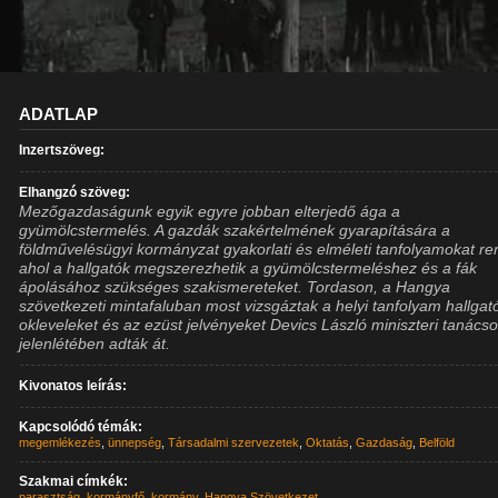
ADATLAP
Inzertszöveg:
Elhangzó szöveg:
Mezőgazdaságunk egyik egyre jobban elterjedő ága a
gyümölcstermelés. A gazdák szakértelmének gyarapítására a
földművelésügyi kormányzat gyakorlati és elméleti tanfolyamokat re
ahol a hallgatók megszerezhetik a gyümölcstermeléshez és a fák
ápolásához szükséges szakismereteket. Tordason, a Hangya
szövetkezeti mintafaluban most vizsgáztak a helyi tanfolyam hallgató
okleveleket és az ezüst jelvényeket Devics László miniszteri tanács
jelenlétében adták át.
Kivonatos leírás:
Kapcsolódó témák:
megemlékezés
,
ünnepség
,
Társadalmi szervezetek
,
Oktatás
,
Gazdaság
,
Belföld
Szakmai címkék:
parasztság
,
kormányfő
,
kormány
,
Hangya Szövetkezet