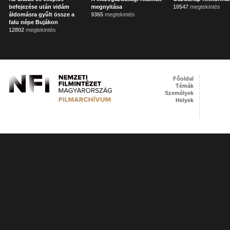
befejezése után vidám
megnyitása
10547
megtekintés
áldomásra gyűlt össze a
9365
megtekintés
falu népe Bujákon
12802
megtekintés
Főoldal
Témák
Személyek
Helyek