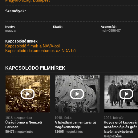
Magyarország
,
Budapest
Személyek:
-
Nyelv:
Kiadó:
Azonosító:
magyar
mvh-0996-07
Kapcsolódó linkek
Kapcsolódó filmek a NAVA-ból
Kapcsolódó dokumentumok az NDA-ból
KAPCSOLÓDÓ FILMHÍREK
1918. szeptember
1948. június
1924. február
Újságírónap a Nemzeti
A lábatlani cementgyár új
Hoyos gróf kaposvár
Parkban
forgókemencéje
beszámolója és gróf 
59473
megtekintés
81695
megtekintés
István arcképének
leleplezése