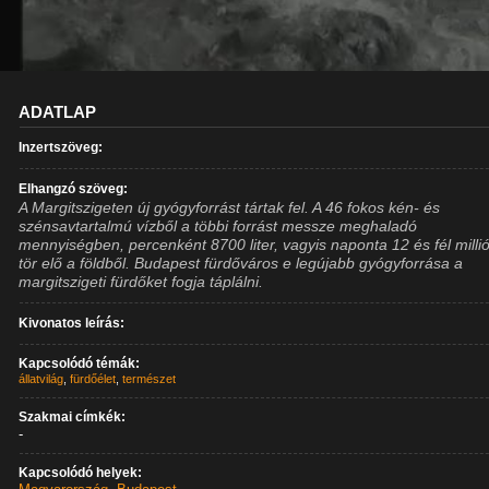
ADATLAP
Inzertszöveg:
Elhangzó szöveg:
A Margitszigeten új gyógyforrást tártak fel. A 46 fokos kén- és
szénsavtartalmú vízből a többi forrást messze meghaladó
mennyiségben, percenként 8700 liter, vagyis naponta 12 és fél millió 
tör elő a földből. Budapest fürdőváros e legújabb gyógyforrása a
margitszigeti fürdőket fogja táplálni.
Kivonatos leírás:
Kapcsolódó témák:
állatvilág
,
fürdőélet
,
természet
Szakmai címkék:
-
Kapcsolódó helyek: