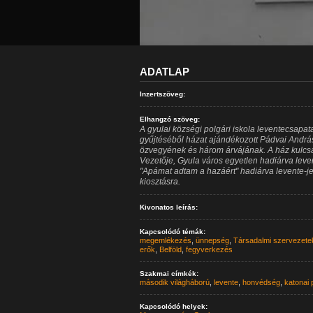
ADATLAP
Inzertszöveg:
Elhangzó szöveg:
A gyulai községi polgári iskola leventecsapat
gyűjtéséből házat ajándékozott Pádvai András
özvegyének és három árvájának. A ház kulcsa
Vezetője, Gyula város egyetlen hadiárva leve
"Apámat adtam a hazáért" hadiárva levente-jel
kiosztásra.
Kivonatos leírás:
Kapcsolódó témák:
megemlékezés
,
ünnepség
,
Társadalmi szervezete
erők
,
Belföld
,
fegyverkezés
Szakmai címkék:
második világháború
,
levente
,
honvédség
,
katonai 
Kapcsolódó helyek: