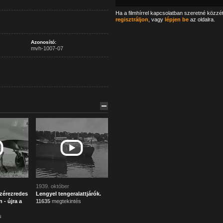
Ha a filmhírrel kapcsolatban szeretné közzé
regisztráljon
, vagy
lépjen be
az oldalra.
Azonosító:
mvh-1007-07
1939. október
zérezredes
Lengyel tengeralattjárók.
 - újra a
11635
megtekintés
s