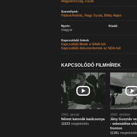
Magyarország
,
Gyula
Személyek:
Pádvai András
,
Nagy Gyula
,
Béldy Alajos
Nyelv:
Kiadó:
magyar
Kapcsolódó linkek
Kapcsolódó filmek a NAVA-ból
Kapcsolódó dokumentumok az NDA-ból
KAPCSOLÓDÓ FILMHÍREK
1941. január
1942. október
Német katonák karácsonya
Jány Gusztáv ve
11833
megtekintés
- sebesülése után
fronton
11381
megtekinté