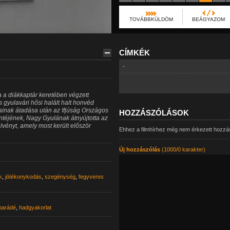
TOVÁBBKÜLDÖM
BEÁGYAZOM
CÍMKÉK
-
a a diákkaptár keretében végzett
 gyulavári hősi halált halt honvéd
inak átadása után az Ifjúság Országos
HOZZÁSZÓLÁSOK
ntéjének, Nagy Gyulának átnyújtotta az
vényt, amely most került először
Ehhez a filmhírhez még nem érkezett hozzá
Új hozzászólás
(1000/0 karakter)
k
,
jótékonykodás
,
szegénység
,
fegyveres
parádé
,
hadgyakorlat