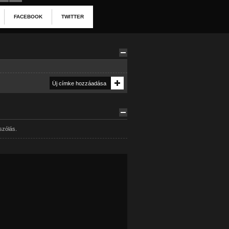
FACEBOOK
TWITTER
szólás.