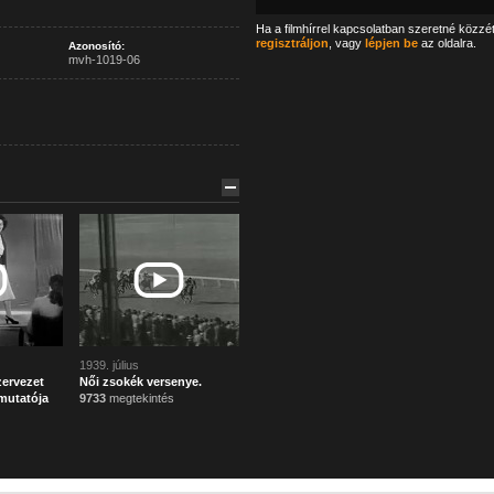
Ha a filmhírrel kapcsolatban szeretné közzé
regisztráljon
, vagy
lépjen be
az oldalra.
Azonosító:
mvh-1019-06
1939. július
zervezet
Női zsokék versenye.
mutatója
9733
megtekintés