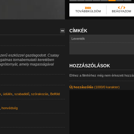
TOVÁBBKÜLDÖM
BEÁGYAZOM
CÍMKÉK
Leventék
szerű eszközzel gazdagodott. Csatay
ozgalmas tornabemutató keretében
 ugrótornyát, amely magasságával
HOZZÁSZÓLÁSOK
Ehhez a filmhírhez még nem érkezett hozzá
Új hozzászólás
(1000/0 karakter)
k
,
üdülés
,
szabadidő
,
szórakozás
,
Belföld
,
honvédség