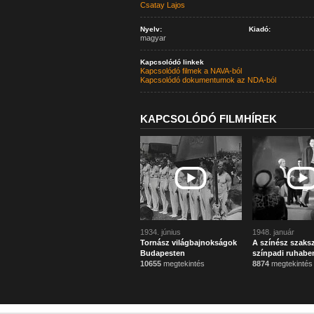
Csatay Lajos
Nyelv:
Kiadó:
magyar
Kapcsolódó linkek
Kapcsolódó filmek a NAVA-ból
Kapcsolódó dokumentumok az NDA-ból
KAPCSOLÓDÓ FILMHÍREK
1934. június
1948. január
Tornász világbajnokságok
A színész szaks
Budapesten
színpadi ruhabe
10655
megtekintés
8874
megtekintés