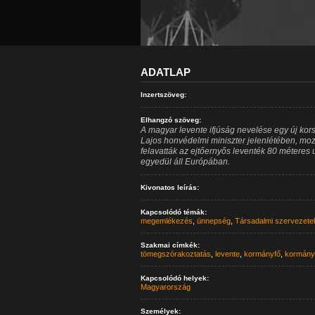
ADATLAP
Inzertszöveg:
Elhangzó szöveg:
A magyar levente ifjúság nevelése egy új kor
Lajos honvédelmi miniszter jelenlétében, m
felavatták az ejtőernyős leventék 80 méteres
egyedül áll Európában.
Kivonatos leírás:
Kapcsolódó témák:
megemlékezés
,
ünnepség
,
Társadalmi szervezete
Szakmai címkék:
tömegszórakoztatás
,
levente
,
kormányfő
,
kormány
Kapcsolódó helyek:
Magyarország
Személyek: