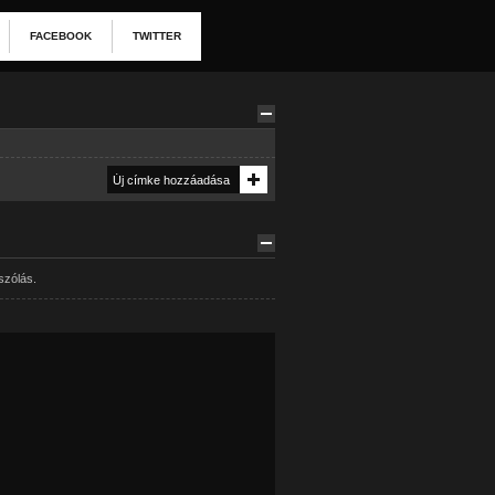
FACEBOOK
TWITTER
szólás.