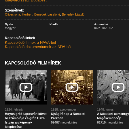
Magyarország
,
Budapest
Személyek:
Olivecrona, Herbert
,
Benedek Lászlóné
,
Benedek László
Nyelv:
Kiadó:
Azonosító:
magyar
mvh-1026-02
Kapcsolódó linkek
Kapcsolódó filmek a NAVA-ból
Kapcsolódó dokumentumok az NDA-ból
KAPCSOLÓDÓ FILMHÍREK
1924. február
1918. szeptember
1948. június
Hoyos gróf kaposvári követ
Újságírónap a Nemzeti
A lábatlani cementgy
beszámolója és gróf Tisza
Parkban
forgókemencéje
István arcképének
59487
megtekintés
81715
megtekintés
leleplezése