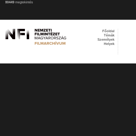
80449
megtekintés
Főoldal
Témák
Személyek
Helyek