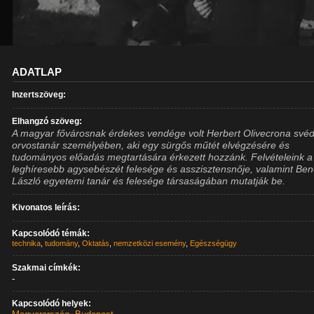
ADATLAP
Inzertszöveg:
Elhangzó szöveg:
A magyar fővárosnak érdekes vendége volt Herbert Olivecrona své
orvostanár személyében, aki egy sürgős műtét elvégzésére és
tudományos előadás megtartására érkezett hozzánk. Felvételeink a 
leghíresebb agysebészét felesége és asszisztensnője, valamint Be
László egyetemi tanár és felesége társaságában mutatják be.
Kivonatos leírás:
Kapcsolódó témák:
technika
,
tudomány
,
Oktatás
,
nemzetközi esemény
,
Egészségügy
Szakmai címkék:
-
Kapcsolódó helyek: