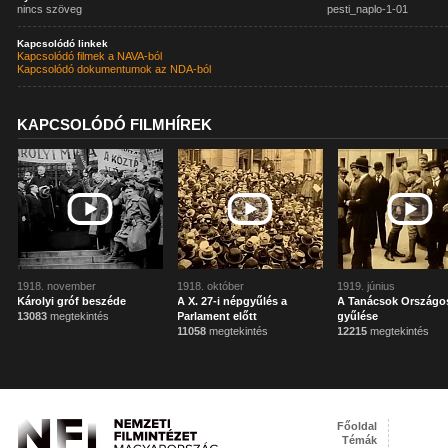
nincs szöveg
pesti_naplo-1-01
Kapcsolódó linkek
Kapcsolódó filmek a NAVA-ból
Kapcsolódó dokumentumok az NDA-ból
KAPCSOLÓDÓ FILMHÍREK
1918. november
1918. október
1919. június
Károlyi gróf beszéde
A X. 27-i népgyűlés a
A Tanácsok Országo
13083
megtekintés
Parlament előtt
gyűlése
11058
megtekintés
12215
megtekintés
Főoldal
Témák