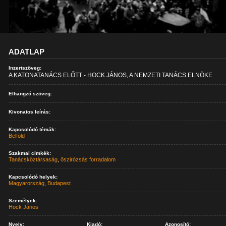
ADATLAP
Inzertszöveg:
A KATONATANÁCS ELŐTT - HOCK JÁNOS, A NEMZETI TANÁCS ELNÖKE
Elhangzó szöveg:
Kivonatos leírás:
Kapcsolódó témák:
Belföld
Szakmai címkék:
Tanácsköztársaság
,
őszirózsás forradalom
Kapcsolódó helyek:
Magyarország
,
Budapest
Személyek:
Hock János
Nyelv:
Kiadó:
Azonosító: