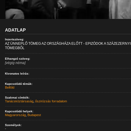
ADATLAP
Inzertszöveg:
AZ ÜNNEPLŐ TÖMEG AZ ORSZÁGHÁZA ELŐTT - EPIZÓDOK A SZÁZEZERNYI
TÖMEGBŐL
Elhangzó szöveg:
[végig néma]
Kivonatos leírás:
Kapcsolódó témák:
Belföld
Szakmai címkék:
Tanácsköztársaság
,
őszirózsás forradalom
Kapcsolódó helyek:
Magyarország
,
Budapest
Személyek:
-