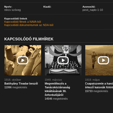
Nyelv:
Kiadó:
Azonosító:
nincs szöveg
pesti_naplo-1-10
Kapcsolódó linkek
Kapcsolódó filmek a NAVA-ból
Kapcsolódó dokumentumok az NDA-ból
KAPCSOLÓDÓ FILMHÍREK
1918. október
1949. március
1919. május
Batthyány Tivadar beszél
Megemlékezés a
Csapatszemle a harc
11996
megtekintés
Tanácsköztársaság
érkező katonák fölöt
kikiáltásának 30.
15733
megtekintés
évfordulójáról
14546
megtekintés