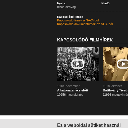
Nyelv:
Kiadó:
nincs szöveg
Kapcsolódó linkek
Kapcsolódó filmek a NAVA-ból
Kapcsolódó dokumentumok az NDA-ból
KAPCSOLÓDÓ FILMHÍREK
1918. november
1918. október
A katonatanács előtt
Batthyány Tivad
10956
megtekintés
11996
megtekinté
Ez a weboldal sütiket használ