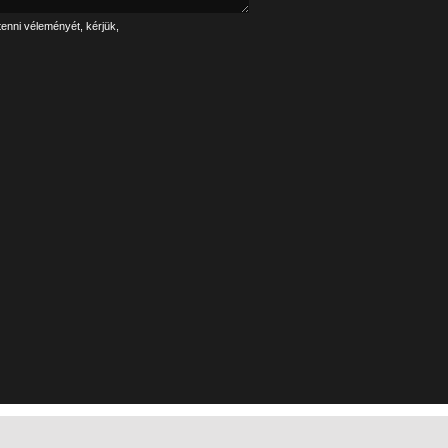
tenni véleményét, kérjük,
Linkek
Impresszum