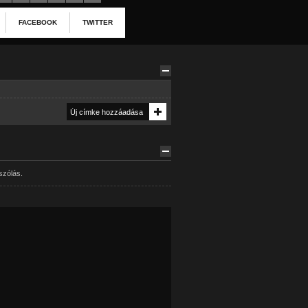
FACEBOOK
TWITTER
szólás.