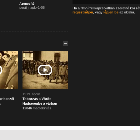
Azonosító:
pesti_naplo-1-08
Ha a filmhírrel kapcsolatban szeretné közzé
regisztráljon
, vagy
lépjen be
az oldalra.
1919. április
ar beszél
Toborzás a Vörös
s
Hadseregbe a várban
12846
megtekintés
Főoldal
Mi ez?