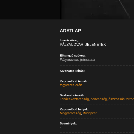
ADATLAP
Inzertszöveg:
PÁLYAUDVARI JELENETEK
Elhangzó szöveg:
Pályaudvari jelenetek
Kivonatos leírás:
Kapcsolódó témák:
fegyveres erők
Szakmai címkék:
Tanácsköztársaság
,
honvédség
,
őszirózsás forra
Kapcsolódó helyek:
Magyarország
,
Budapest
Személyek:
-