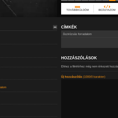
TOVÁBBKÜLDÖM
BEÁGYAZOM
CÍMKÉK
őszirózsás forradalom
HOZZÁSZÓLÁSOK
Ehhez a filmhírhez még nem érkezett hozzá
Új hozzászólás
(1000/0 karakter)
dalom