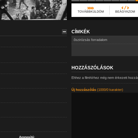
TOVÁBBKÜLDÖM
BEÁGYAZOM
CÍMKÉK
őszirózsás forradalom
HOZZÁSZÓLÁSOK
Ehhez a filmhírhez még nem érkezett hozzá
Új hozzászólás
(1000/0 karakter)
Azonosító: