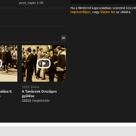
pesti_naplo-1-09
Ha a filmhírrel kapcsolatban szeretné közzé
regisztráljon
, vagy
lépjen be
az oldalra.
1919. június
lása II.
A Tanácsok Országos
s
gyűlése
12212
megtekintés
Főoldal
Mi ez?