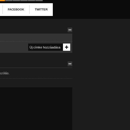
FACEBOOK
TWITTER
szólás.