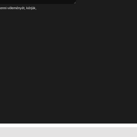
tenni véleményét, kérjük,
Linkek
Impresszum