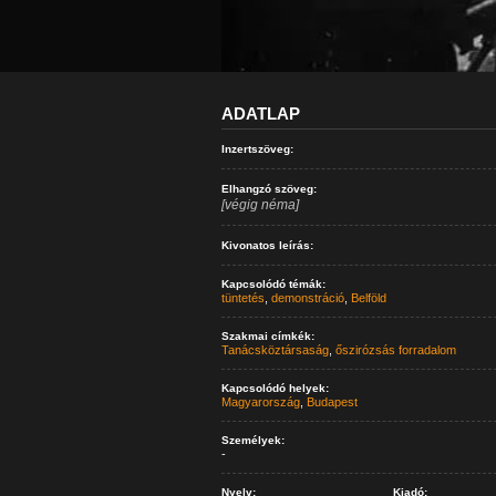
ADATLAP
Inzertszöveg:
Elhangzó szöveg:
[végig néma]
Kivonatos leírás:
Kapcsolódó témák:
tüntetés
,
demonstráció
,
Belföld
Szakmai címkék:
Tanácsköztársaság
,
őszirózsás forradalom
Kapcsolódó helyek:
Magyarország
,
Budapest
Személyek:
-
Nyelv:
Kiadó: