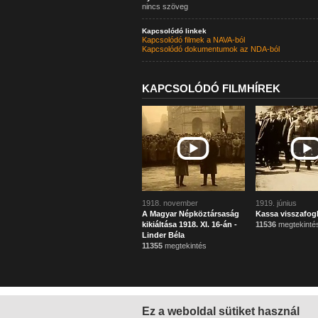
nincs szöveg
Kapcsolódó linkek
Kapcsolódó filmek a NAVA-ból
Kapcsolódó dokumentumok az NDA-ból
KAPCSOLÓDÓ FILMHÍREK
1918. november
1919. június
A Magyar Népköztársaság
Kassa visszafogla
kikiáltása 1918. XI. 16-án -
11536
megtekinté
Linder Béla
11355
megtekintés
Ez a weboldal sütiket használ