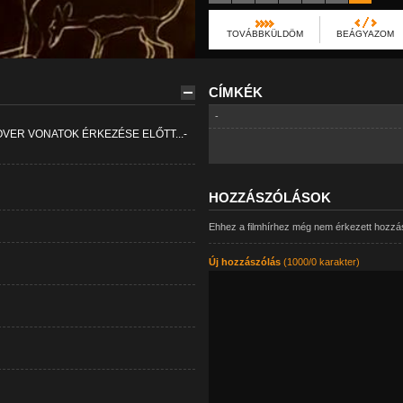
TOVÁBBKÜLDÖM
BEÁGYAZOM
CÍMKÉK
-
OVER VONATOK ÉRKEZÉSE ELŐTT...-
HOZZÁSZÓLÁSOK
Ehhez a filmhírhez még nem érkezett hozzá
Új hozzászólás
(1000/0 karakter)