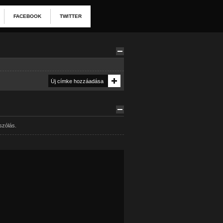
FACEBOOK
TWITTER
szólás.