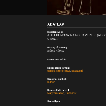
ADATLAP
Inzertszöveg:
A HÉT HUMORA: RAJZOLJA VÉRTES (A HO
UTÁN...)
Elhangzó szöveg:
[végig néma]
Kivonatos leírás:
Kapcsolódó témák:
üdülés
,
szórakozás
,
szabadidő
Szakmai címkék:
humor
Kapcsolódó helyek:
Magyarország
,
Budapest
Személyek:
-