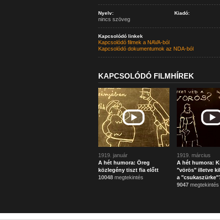
Nyelv:
Kiadó:
nincs szöveg
Kapcsolódó linkek
Kapcsolódó filmek a NAVA-ból
Kapcsolódó dokumentumok az NDA-ból
KAPCSOLÓDÓ FILMHÍREK
1919. január
1919. március
A hét humora: Öreg
A hét humora: Ki
közlegény tiszt fia előtt
"vörös" illetve k
10048
megtekintés
a "csukaszürke"
9047
megtekintés