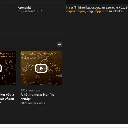
Ha a filmhírrel kapcsolatban szeretné közzé
Azonosító:
az_est-film-13-07
regisztráljon
, vagy
lépjen be
az oldalra.
1919. március
ket véd a
A hét humora: Konflis
iket védett
sztrájk
?
9879
megtekintés